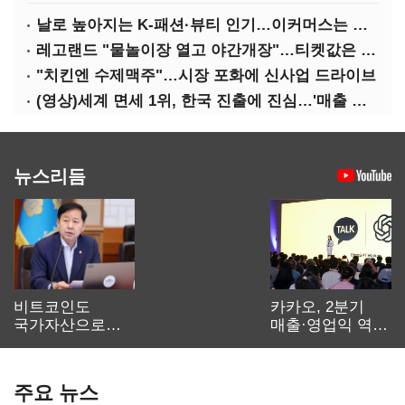
날로 높아지는 K-패션·뷰티 인기…이커머스는 역직구 키운다
레고랜드 "물놀이장 열고 야간개장"…티켓값은 동결
"치킨엔 수제맥주"…시장 포화에 신사업 드라이브
(영상)세계 면세 1위, 한국 진출에 진심…'매출 증빙' 물어봤다
뉴스리듬
비트코인도
카카오, 2분기
국가자산으로…'
매출·영업익 역대
보관·평가·처분'
최대…에이전트
기준은 숙제
AI 수익화 관건
주요 뉴스