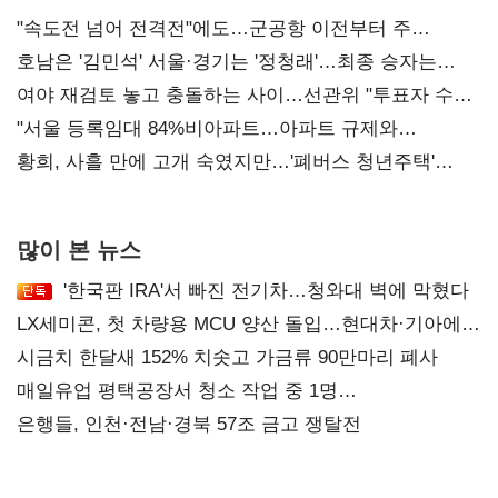
"속도전 넘어 전격전"에도…군공항 이전부터 주
52시간까지 '뇌관'
호남은 '김민석' 서울·경기는 '정청래'…최종 승자는
'안갯속'
여야 재검토 놓고 충돌하는 사이…선관위 "투표자 수
오차 당연"
"서울 등록임대 84%비아파트…아파트 규제와
달리해야"
황희, 사흘 만에 고개 숙였지만…'폐버스 청년주택'
후폭풍
많이 본 뉴스
'한국판 IRA'서 빠진 전기차…청와대 벽에 막혔다
LX세미콘, 첫 차량용 MCU 양산 돌입…현대차·기아에
공급
시금치 한달새 152% 치솟고 가금류 90만마리 폐사
매일유업 평택공장서 청소 작업 중 1명
사망…"안전관리체계 재점검"
은행들, 인천·전남·경북 57조 금고 쟁탈전