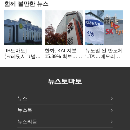
함께 볼만한 뉴스
[IB토마토]
한화, KAI 지분
뉴노멀 된 반도체
(크레딧시그널)
15.89% 확보…
‘LTA’…메모리
지엔씨에너지, AI
기업결합심사
3사, 2030년까지
데이터센터 타고
신청 예정
54조 선불 계약
외형 확대
뉴스
뉴스북
뉴스리듬