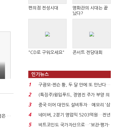
편의점 전성시대
영화관의 시대는 끝
났다?
"CD로 구워오세요"
콘서트 전당대회
인기뉴스
1
구광모-젠슨 황, 두 달 만에 또 만난다…
로봇·AI 등 논...
2
(특징주)윙입푸드, 경영진 주가 부양 의
지에 상한가...
3
중국 이어 대만도 설비투자…메모리 ‘삼
국전쟁’
4
네이버, 2분기 영업익 5203억원…전년
(긴급진단)"미 중동외교 정책 무너졌다…5차 중동전 가능성은 낮아"
비 0.2% 감소...
5
비트코인도 국가자산으로…'보관·평가·