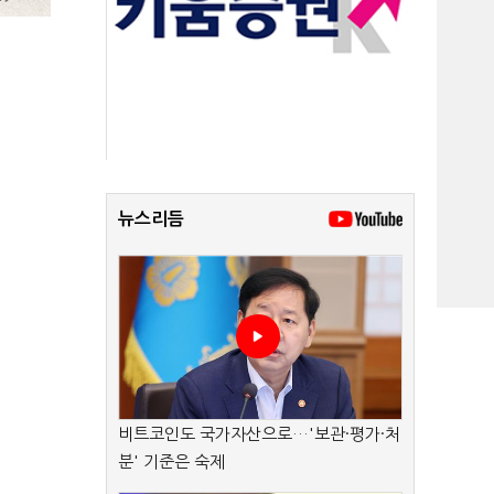
뉴스리듬
비트코인도 국가자산으로…'보관·평가·처
분' 기준은 숙제