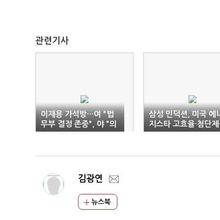
관련기사
이재용 가석방…여 "법
삼성 인덕션, 미국 에
무부 결정 존중", 야 "의
지스타 고효율·첨단제
미 있어"
상
김광연
뉴스북