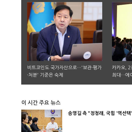
비트코인도 국가자산으로…'보관·평가
카카오, 
·처분' 기준은 숙제
최대…에이
이 시간 주요 뉴스
송영길 측 "정청래, 국힘 '역선