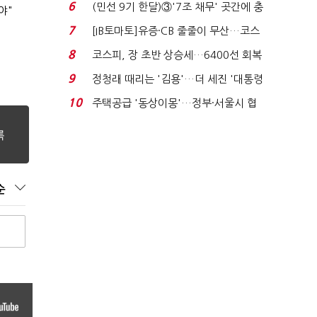
처분' 기준은 ...
6
(민선 9기 한달)③'7조 채무' 곳간에 충
야"
격…추미애, 20년...
7
[IB토마토]유증·CB 줄줄이 무산…코스
닥 벌점 급증에 ...
8
코스피, 장 초반 상승세…6400선 회복
시도
9
정청래 때리는 '김용'…더 세진 '대통령
최측근' 입...
10
주택공급 '동상이몽'…정부·서울시 협
력 없으면 '공수표'...
순