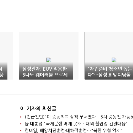
너
삼성전자, EUV 적용한
"자립준비 청소년 돕는
품
5나노 웨어러블 프로세
다"…삼성 희망디딤돌
서 출시
전북센터 개소
이 기자의 최신글
윤 대통령 "국제분쟁 배제 못해…대외 불안정 긴밀대응"
한미일, 해양차단훈련·대해적훈련…"북한 위협 억제"