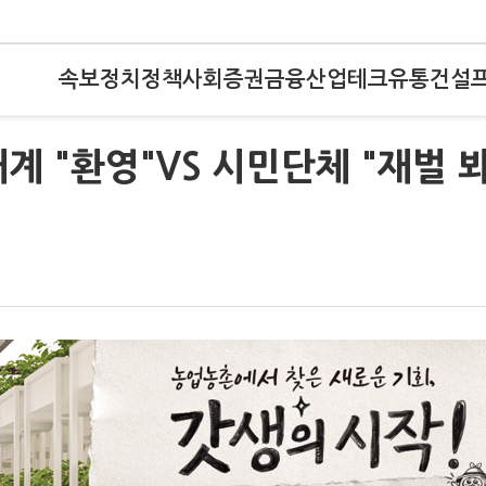
속보
정치
정책
사회
증권
금융
산업
테크
유통
건설
계 "환영"VS 시민단체 "재벌 