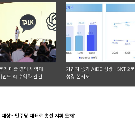
2분기 매출·영업익 역대
가입자 증가·AIDC 성장…SKT 2
전트 AI 수익화 관건
성장 본궤도
택' 대상…민주당 대표로 총선 지휘 못해"