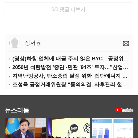
0/0
댓글 더보기
정서윤
(영상)하청 업체에 대금 주지 않은 BYC…공정위 '제재'
2050년 석탄발전 '중단'·민관 '94조' 투자…"산업계 탄소중립에 고삐"
지역난방공사, 탄소중립 달성 위한 '집단에너지 컨퍼런스' 개최
조성욱 공정거래위원장 "동의의결, 사후관리 철저히 이뤄져야"
뉴스리듬