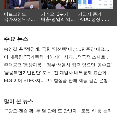
비트코인도
카카오, 2분기
가입자 증가
국가자산으로…'
매출·영업익 역대
·AIDC 성장…
보관·평가·처분'
최대…에이전트
SKT 2분기 성장
기준은 숙제
AI 수익화 관건
본궤도
주요 뉴스
송영길 측 "정청래, 국힘 '역선택' 대상…민주당 대표로
총선 지휘 못해"
이 대통령 "국가폭력 피해자에 사과…적극적 조사로
진실 밝혀야"
주택공급 '동상이몽'…정부·서울시 협력 없으면 '공수표'
'금융복합기업집단' 토스, 전 계열사 내부통제 표준화
ELS 이어 ETF까지…고위험상품 판매 제동 걸린 은행
많이 본 뉴스
구광모-젠슨 황, 두 달 만에 또 만난다…로봇·AI 등 논의