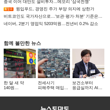
중국 이어 대만도 설비투자…메모리 ‘삼국전쟁’
윙입푸드, 경영진 주가 부양 의지에 상한가
비트코인도 국가자산으로…'보관·평가·처분' 기준은
숙제
네이버, 2분기 영업익 5203억원…전년비 0.2% 감소
함께 볼만한 뉴스
한 달 새 약
전세사기
보건소부터
140원
피해주택 매입
응급실까지 AI
급락…'역대급
1만호 돌파…
확산…지역의료
엔저'에 원화
누적 피해자
혁신 본격화
변곡점
4만278명