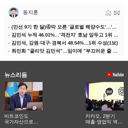
동지훈
(민선 9기 한 달)④막 오른 '글로벌 해양수도'…'전재수 리더십' 시험대
김민석 누적 46.01%…'격전지' 호남 앞두고 1위 지켰다(2보)
김민석, 강원·대구·경북서 48.54%…1위 수성(1보)
최민희 "골리앗 김민석"…임미애 "부끄러운 줄 알아야"
뉴스리듬
비트코인도
카카오, 2분기
국가자산으로…'
매출·영업익 역대
보관·평가·처분'
최대…에이전트