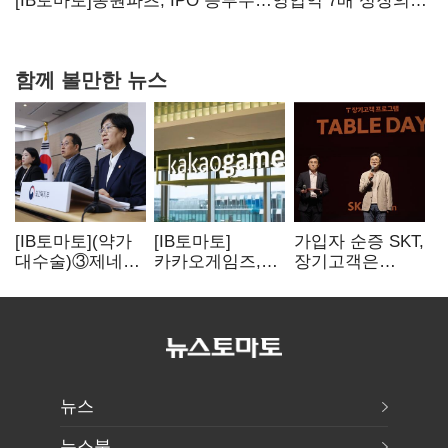
내팽개친 '사회적합의'
[IB토마토]동원파츠, IPO 승부수…영업익 7배 성장의
이면은 고객 편중
함께 볼만한 뉴스
[IB토마토](약가
[IB토마토]
가입자 순증 SKT,
대수술)③제네릭
카카오게임즈,
장기고객은
14개 넘으면 약값
메타보라에 또
CEO가 직접
'뚝'…등재전략
80억 지원…웹3
챙긴다
혼선
살리기 지속
뉴스
뉴스북