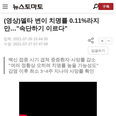
구독
(영상)델타 변이 치명률 0.11%라지
만…"속단하기 이르다"
입력: 2021-07-26 15:44:35
수정: 2021-07-27 07:47:08
답글쓰기
백신 접종 시기 겹쳐 중증환자·사망률 감소
"여러 정황상 오히려 치명률 높을 가능성도"
감염 이후 최소 3~4주 지나야 사망률 확인