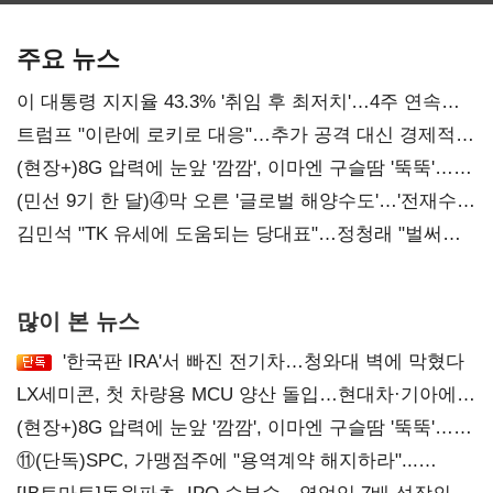
기준은 숙제
AI 수익화 관건
주요 뉴스
이 대통령 지지율 43.3% '취임 후 최저치'…4주 연속
'하락'
트럼프 "이란에 로키로 대응"…추가 공격 대신 경제적
압박 시사
(현장+)8G 압력에 눈앞 '깜깜', 이마엔 구슬땀 '뚝뚝'…
화려한 에어쇼 뒤 땀방울
(민선 9기 한 달)④막 오른 '글로벌 해양수도'…'전재수
리더십' 시험대
김민석 "TK 유세에 도움되는 당대표"…정청래 "벌써
대표된 양 당직 배분"
많이 본 뉴스
'한국판 IRA'서 빠진 전기차…청와대 벽에 막혔다
LX세미콘, 첫 차량용 MCU 양산 돌입…현대차·기아에
공급
(현장+)8G 압력에 눈앞 '깜깜', 이마엔 구슬땀 '뚝뚝'…
화려한 에어쇼 뒤 땀방울
⑪(단독)SPC, 가맹점주에 "용역계약 해지하라"...