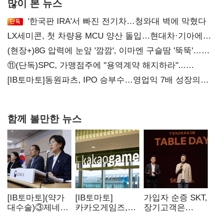
많이 본 뉴스
'한국판 IRA'서 빠진 전기차…청와대 벽에 막혔다
LX세미콘, 첫 차량용 MCU 양산 돌입…현대차·기아에
공급
(현장+)8G 압력에 눈앞 '깜깜', 이마엔 구슬땀 '뚝뚝'…
화려한 에어쇼 뒤 땀방울
⑪(단독)SPC, 가맹점주에 "용역계약 해지하라"...
내팽개친 '사회적합의'
[IB토마토]동원파츠, IPO 승부수…영업익 7배 성장의
이면은 고객 편중
함께 볼만한 뉴스
[IB토마토](약가
[IB토마토]
가입자 순증 SKT,
대수술)③제네릭
카카오게임즈,
장기고객은
14개 넘으면 약값
메타보라에 또
CEO가 직접