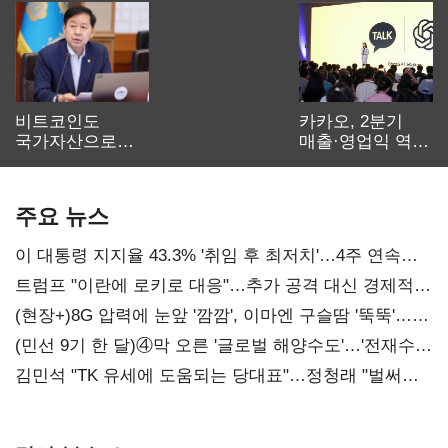
비트코인도
카카오, 2분기
국가자산으로…'
매출·영업익 역대
보관·평가·처분'
최대…에이전트
기준은 숙제
AI 수익화 관건
주요 뉴스
이 대통령 지지율 43.3% '취임 후 최저치'…4주 연속
'하락'
트럼프 "이란에 로키로 대응"…추가 공격 대신 경제적
압박 시사
(현장+)8G 압력에 눈앞 '깜깜', 이마엔 구슬땀 '뚝뚝'…
화려한 에어쇼 뒤 땀방울
(민선 9기 한 달)④막 오른 '글로벌 해양수도'…'전재수
리더십' 시험대
김민석 "TK 유세에 도움되는 당대표"…정청래 "벌써
대표된 양 당직 배분"