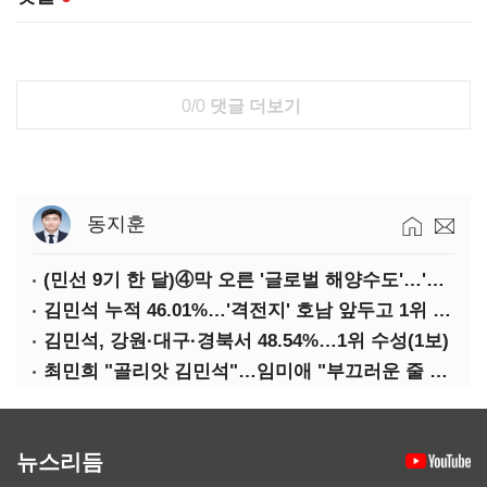
0/0
댓글 더보기
동지훈
(민선 9기 한 달)④막 오른 '글로벌 해양수도'…'전재수 리더십' 시험대
김민석 누적 46.01%…'격전지' 호남 앞두고 1위 지켰다(2보)
김민석, 강원·대구·경북서 48.54%…1위 수성(1보)
최민희 "골리앗 김민석"…임미애 "부끄러운 줄 알아야"
뉴스리듬