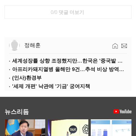
0/0
댓글 더보기
정해훈
세계성장률 상향 조정했지만…한국은 '중국발 살얼음판'
아프리카돼지열병 올해만 9건…추석 비상 방역에 '총력'
(인사)환경부
'세제 개편' 낙관에 '기금' 궁여지책
뉴스리듬