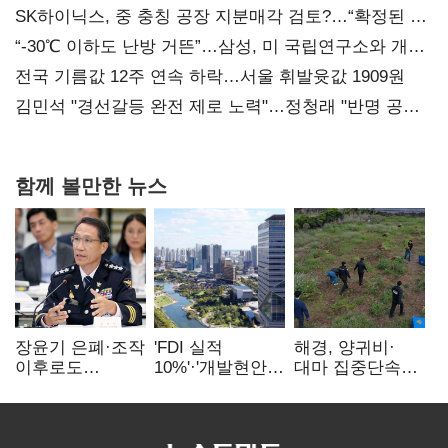
SK하이닉스, 중 충칭 공장 지분매각 검토?…“확정된 바
없어”
“-30℃ 이하도 난방 거뜬”…삼성, 미 국립연구소와 개발
협력
전국 기름값 12주 연속 하락…서울 휘발윳값 1909원
김민석 "경선갈등 완전 제로 노력"…정청래 "반명 공세
사과부터"
함께 볼만한 뉴스
장윤기 은폐·조작
'FDI 실적
해경, 양귀비·
이후로도
10%'·'개발현안
대마 집중단속…
정보유출·
산적'…
4개월 동안
내부비위…경찰
인천경제청장
249명 검거
신뢰는 어디에
구원투수 찾기