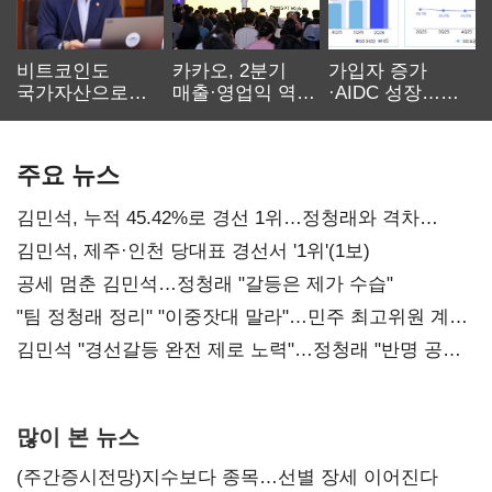
비트코인도
카카오, 2분기
가입자 증가
국가자산으로…'
매출·영업익 역대
·AIDC 성장…
보관·평가·처분'
최대…에이전트
SKT 2분기 성장
기준은 숙제
AI 수익화 관건
본궤도
주요 뉴스
김민석, 누적 45.42%로 경선 1위…정청래와 격차
0.86%p(2보)
김민석, 제주·인천 당대표 경선서 '1위'(1보)
공세 멈춘 김민석…정청래 "갈등은 제가 수습"
"팀 정청래 정리" "이중잣대 말라"…민주 최고위원 계파
다툼 격화
김민석 "경선갈등 완전 제로 노력"…정청래 "반명 공세
사과부터"
많이 본 뉴스
(주간증시전망)지수보다 종목…선별 장세 이어진다