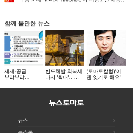
확대로 분위기 반전
함께 볼만한 뉴스
세제·공급
반도체발 회복세
(토마토칼럼)'이
부랴부랴
다시 '확대'…
젠 잊기로 해요'
재검토…'구윤철·
제조업 생산
김윤덕' 책임론
5.8% 반등
뉴스
뉴스북