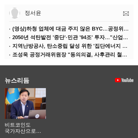
정서윤
(영상)하청 업체에 대금 주지 않은 BYC…공정위 '제재'
2050년 석탄발전 '중단'·민관 '94조' 투자…"산업계 탄소중립에 고삐"
지역난방공사, 탄소중립 달성 위한 '집단에너지 컨퍼런스' 개최
조성욱 공정거래위원장 "동의의결, 사후관리 철저히 이뤄져야"
뉴스리듬
비트코인도
국가자산으로…'
보관·평가·처분'