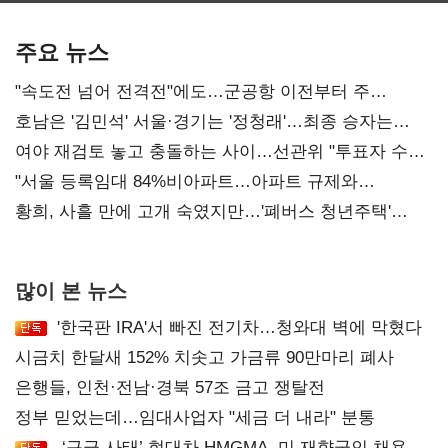
기준은 숙제
주요 뉴스
"속도전 넘어 전격전"에도…군공항 이전부터 주
52시간까지 '뇌관'
호남은 '김민석' 서울·경기는 '정청래'…최종 승자는
'안갯속'
여야 재검토 놓고 충돌하는 사이…선관위 "투표자 수
오차 당연"
"서울 등록임대 84%비아파트…아파트 규제와
달리해야"
황희, 사흘 만에 고개 숙였지만…'폐버스 청년주택'
후폭풍
많이 본 뉴스
'한국판 IRA'서 빠진 전기차…청와대 벽에 막혔다
시금치 한달새 152% 치솟고 가금류 90만마리 폐사
은행들, 인천·전남·경북 57조 금고 쟁탈전
정부 믿었는데…임대사업자 "세금 더 내라" 분통
‘구금 사태’ 현대차 HMGMA, 미 재향군인 채용