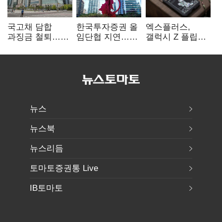
국고채 담합
한국투자증권 올
엑스플러스,
과징금 철퇴…
임단협 지연…
갤럭시 Z 플립8·
증권사 '충당금
8월에도 미타결
폴드8 전용
폭탄' 우려
액세서리 출시
뉴스
뉴스북
뉴스리듬
토마토증권통 Live
IB토마토