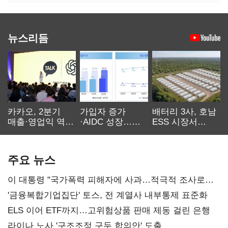
뉴스리듬
카카오, 2분기
가입자 증가
배터리 3사, 호남
매출·영업익 역대
·AIDC 성장…
ESS 시장서
최대…에이전트
SKT 2분기 성장
‘격돌’
AI 수익화 관건
본궤도
주요 뉴스
이 대통령 "국가폭력 피해자에 사과…적극적 조사로
진실 밝혀야"
'금융복합기업집단' 토스, 전 계열사 내부통제 표준화
ELS 이어 ETF까지…고위험상품 판매 제동 걸린 은행
라이나 노사 '구조조정 구두 합의안' 도출