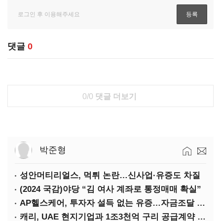
댓글
0
0/0
댓글 더보기
박준형
성안머티리얼스, 먹튀 논란…신사업·유증도 차질
(2024 국감)야당 “김 여사 계좌로 통정매매 확실”
AP헬스케어, 투자자 설득 없는 유증…자금조달 ‘빨간불’
캐리, UAE 현지기업과 1조3천억 구리 공급계약 체결