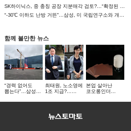
SK하이닉스, 중 충칭 공장 지분매각 검토?…“확정된 바
없어”
“-30℃ 이하도 난방 거뜬”…삼성, 미 국립연구소와 개발
협력
함께 볼만한 뉴스
“경력 없어도
최태원, 노소영에
본업 살아난
뽑는다”…삼성
1조 지급?…
코오롱인더
·TSMC, 미
재상고 여부 주목
·HS효성…AI·
반도체 인재
배터리 소재로
쟁탈전
보폭 확대