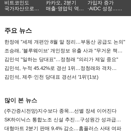
비트코인도
카카오, 2분기
가입자 증가
국가자산으로…'
매출·영업익 역대
·AIDC 성장…
보관·평가·처분'
최대…에이전트
SKT 2분기 성장
기준은 숙제
AI 수익화 관건
본궤도
주요 뉴스
한정애 "세제 개편안 8월 말 정리…부동산 공급도 논의"
조승래, '블루웨이브' 개인정보 유출 사과 "무거운 책임
통감"
김민석 "일하는 당대표"…정청래 "의리가 제일 중요"
김민석, 누적 45.42%로 경선 1위…정청래와 격차
0.86%p(2보)
김민석, 제주·인천 당대표 경선서 '1위'(1보)
많이 본 뉴스
(주간증시전망)지수보다 종목…선별 장세 이어진다
SK하이닉스 통합노조 신설 추진…구성원간 성과급
불만 확산
대형마트 2분기 판매 9.4% 감소…홈플러스 사태 여파