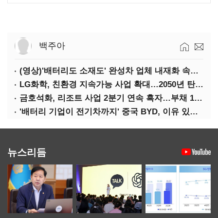
백주아
(영상)'배터리도 소재도' 완성차 업체 내재화 속도낸다
LG화학, 친환경 지속가능 사업 확대…2050년 탄소중립 달성
금호석화, 리조트 사업 2분기 연속 흑자…부채 170%↓
'배터리 기업이 전기차까지' 중국 BYD, 이유 있는 선전
뉴스리듬