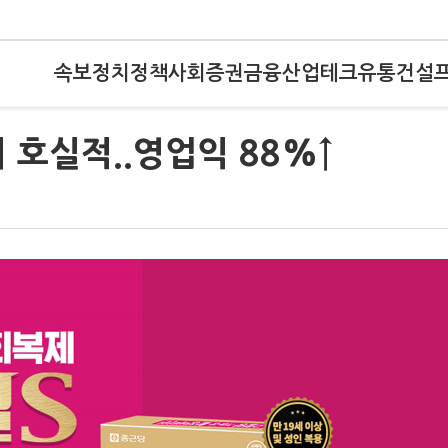
속보
정치
정책
사회
증권
금융
산업
테크
유통
건설
 호실적..영업익 88%↑