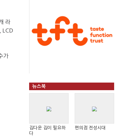
개 라
 LCD
철수가
뉴스북
집다운 집이 필요하
편의점 전성시대
다