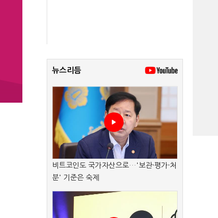
뉴스리듬
비트코인도 국가자산으로…'보관·평가·처
분' 기준은 숙제