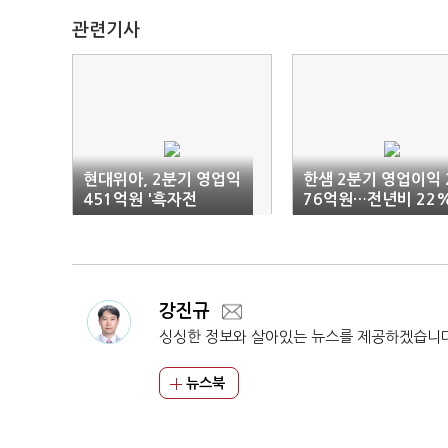
관련기사
현대위아, 2분기 영업익
한샘 2분기 영업이익 
451억원 '흑자전
76억원…전년비 22
환'…"부품 판매증가"
증가
강진규
싱싱한 정보와 살아있는 뉴스를 제공하겠습니
뉴스북