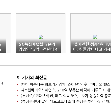
2
GC녹십자랩셀, 2분기
'흑자전환 성공' 현대위
%
영업익 13억…전년비 4
아, 친환경차 타고 기세
8%↓
이어간다
이 기자의 최신글
다!
넥스턴바이오사이언스, 210억 부동산 매각해 재무구조 개
(추천주)"현대백화점, 매출 회복 뚜렷…주가 상승여력 충분
(특징주)한세실업, 위드코로나 최대 수혜주 부각…5.74%