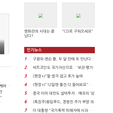
영화관의 시대는 끝
"CD로 구워오세요"
났다?
인기뉴스
1
구광모-젠슨 황, 두 달 만에 또 만난다…
로봇·AI 등 논...
2
비트코인도 국가자산으로…'보관·평가·
처분' 기준은 ...
3
(현장+)"팔 생각 접고 호가 높여
요"…'덜 똘똘한 한 채' 20...
4
(현장+)"12일엔 물건 다 들어와요"…
휴럼, 피부미용 의료기기업체 '와이유' 인수..."바이오 헬스케어 사업 확장"
빈 매대 채우며 문 연 ...
선
5
중국 이어 대만도 설비투자…메모리 ‘삼
"
국전쟁’
6
(특징주)윙입푸드, 경영진 주가 부양 의
↑
지에 상한가...
7
이 대통령 "국가폭력 피해자에 사과…