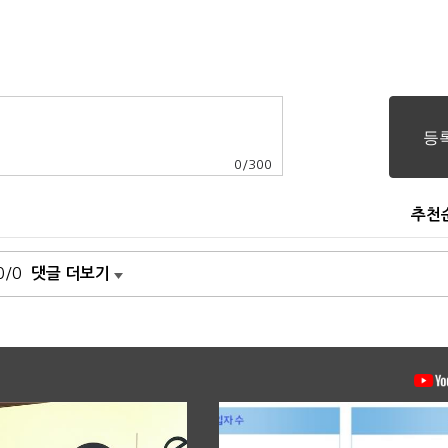
0
/
300
추천
0/0
댓글 더보기