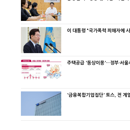
이 대통령 "국가폭력 피해자에 
주택공급 '동상이몽'…정부·서울시
'금융복합기업집단' 토스, 전 