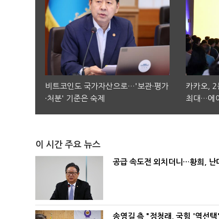
비트코인도 국가자산으로…'보관·평가
카카오, 
·처분' 기준은 숙제
최대…에이
이 시간 주요 뉴스
공급 속도전 외치더니…황희, 난
송영길 측 "정청래, 국힘 '역선