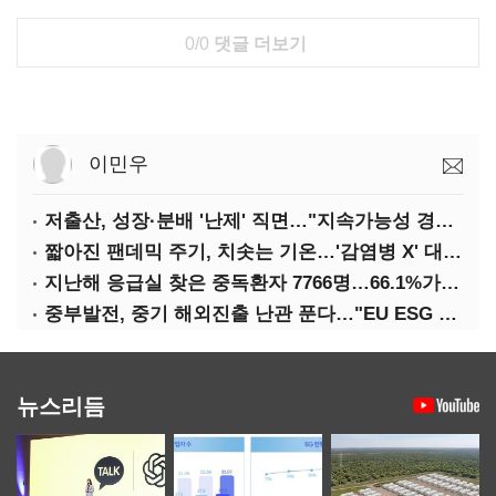
0/0
댓글 더보기
이민우
저출산, 성장·분배 '난제' 직면…"지속가능성 경고등"
짧아진 팬데믹 주기, 치솟는 기온…'감염병 X' 대비해야
지난해 응급실 찾은 중독환자 7766명…66.1%가 '의도적 중독'
중부발전, 중기 해외진출 난관 푼다…"EU ESG 실사 공동 대응"
뉴스리듬