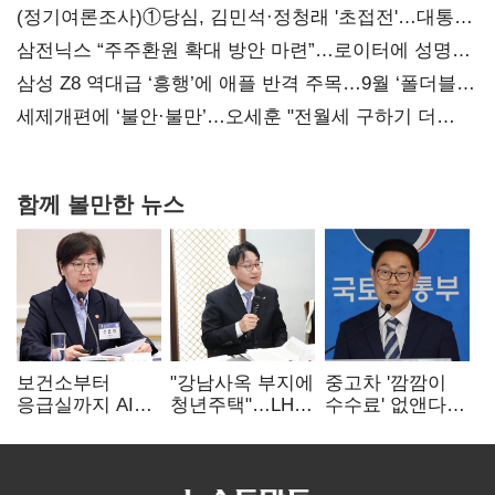
(정기여론조사)①당심, 김민석·정청래 '초접전'…대통령
지지도 '50% 아래로'(종합)
삼전닉스 “주주환원 확대 방안 마련”…로이터에 성명
보내
삼성 Z8 역대급 ‘흥행’에 애플 반격 주목…9월 ‘폴더블
대전’
세제개편에 ‘불안·불만’…오세훈 "전월세 구하기 더
힘들어질 것"
함께 볼만한 뉴스
보건소부터
"강남사옥 부지에
중고차 '깜깜이
응급실까지 AI
청년주택"…LH도
수수료' 없앤다…
확산…지역의료
'공급 속도전'
7일 내 중대하자
혁신 본격화
생기면 환불