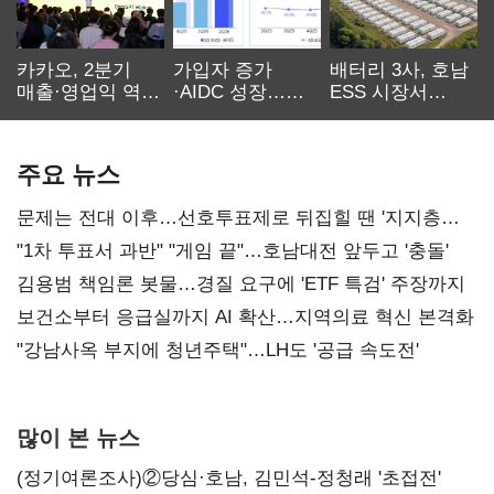
카카오, 2분기
가입자 증가
배터리 3사, 호남
매출·영업익 역대
·AIDC 성장…
ESS 시장서
최대…에이전트
SKT 2분기 성장
‘격돌’
AI 수익화 관건
본궤도
주요 뉴스
문제는 전대 이후…선호투표제로 뒤집힐 땐 '지지층
불복'
"1차 투표서 과반" "게임 끝"…호남대전 앞두고 '충돌'
김용범 책임론 봇물…경질 요구에 'ETF 특검' 주장까지
보건소부터 응급실까지 AI 확산…지역의료 혁신 본격화
"강남사옥 부지에 청년주택"…LH도 '공급 속도전'
많이 본 뉴스
(정기여론조사)②당심·호남, 김민석-정청래 '초접전'