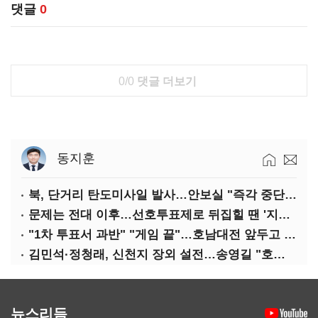
댓글
0
0/0
댓글 더보기
동지훈
북, 단거리 탄도미사일 발사…안보실 "즉각 중단 촉구"
문제는 전대 이후…선호투표제로 뒤집힐 땐 '지지층 불복'
"1차 투표서 과반" "게임 끝"…호남대전 앞두고 '충돌'
김민석·정청래, 신천지 장외 설전…송영길 "호남 계몽 규탄"
뉴스리듬