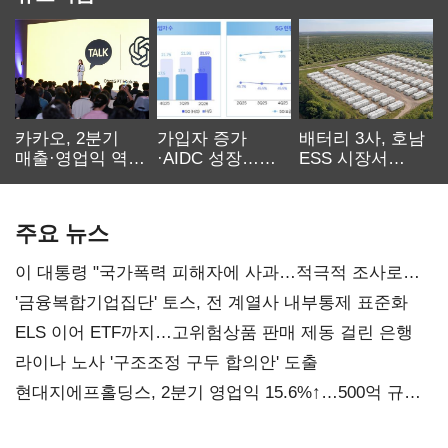
카카오, 2분기
가입자 증가
배터리 3사, 호남
매출·영업익 역대
·AIDC 성장…
ESS 시장서
최대…에이전트
SKT 2분기 성장
‘격돌’
AI 수익화 관건
본궤도
주요 뉴스
이 대통령 "국가폭력 피해자에 사과…적극적 조사로
진실 밝혀야"
'금융복합기업집단' 토스, 전 계열사 내부통제 표준화
ELS 이어 ETF까지…고위험상품 판매 제동 걸린 은행
라이나 노사 '구조조정 구두 합의안' 도출
현대지에프홀딩스, 2분기 영업익 15.6%↑…500억 규모
자사주 매입