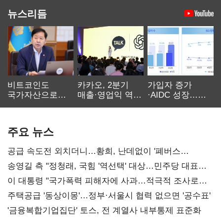
뉴스리듬
비트코인도
카카오, 2분기
가입자 증가
국가자산으로…'
매출·영업익 역대
·AIDC 성장…
보관·평가·처분'
최대…에이전트
SKT 2분기 성장
기준은 숙제
AI 수익화 관건
본궤도
주요 뉴스
공급 속도전 외치더니…황희, 난데없이 '폐버스
리모델링' 제안
송영길 측 "정청래, 국힘 '역선택' 대상…민주당 대표로
총선 지휘 못해"
이 대통령 "국가폭력 피해자에 사과…적극적 조사로
진실 밝혀야"
주택공급 '동상이몽'…정부·서울시 협력 없으면 '공수표'
'금융복합기업집단' 토스, 전 계열사 내부통제 표준화