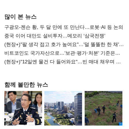
많이 본 뉴스
구광모-젠슨 황, 두 달 만에 또 만난다…로봇·AI 등 논의
중국 이어 대만도 설비투자…메모리 ‘삼국전쟁’
(현장+)"팔 생각 접고 호가 높여요"…'덜 똘똘한 한 채'
20억 키맞추기
비트코인도 국가자산으로…'보관·평가·처분' 기준은
숙제
(현장+)"12일엔 물건 다 들어와요"…빈 매대 채우며 문
연 홈플러스
함께 볼만한 뉴스