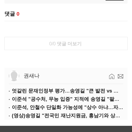
댓글
0
0/0
댓글 더보기
권새나
엇갈린 문재인정부 평가…송영길 "큰 발전 vs 이준석 "기본 점수"
이준석 "공수처, 무능 입증" 지적에 송영길 "팔다리 자른 게 국민의힘"
이준석, 안철수 단일화 가능성에 "상수 아냐…자의식 과잉"
(영상)송영길 "전국민 재난지원금, 홍남기와 상의·이재명 뜻 존중"