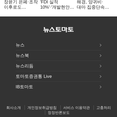
장윤기 은폐·조작
'FDI 실적
해경, 양귀비·
이후로도
10%'·'개발현안
대마 집중단속…
정보유출·
산적'…
4개월 동안
내부비위…경찰
인천경제청장
249명 검거
신뢰는 어디에
구원투수 찾기
뉴스
뉴스북
뉴스리듬
토마토증권통 Live
IB토마토
회사소개
개인정보취급방침
서비스 이용약관
고충처리
정정반론보도