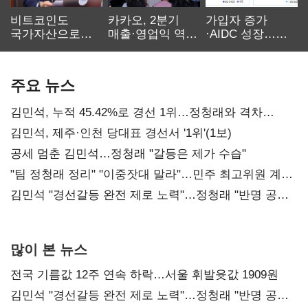
비트코인도
카카오, 2분기
가입자 증가
국가자산으로…'
매출·영업익 역대
·AIDC 성장…
보관·평가·처분'
최대…에이전트
SKT 2분기 성장
기준은 숙제
AI 수익화 관건
본궤도
주요 뉴스
김민석, 누적 45.42%로 경선 1위…정청래와 격차
0.86%p(2보)
김민석, 제주·인천 당대표 경선서 '1위'(1보)
공세 멈춘 김민석…정청래 "갈등은 제가 수습"
"팀 정청래 정리" "이중잣대 말라"…민주 최고위원 계파
다툼 격화
김민석 "경선갈등 완전 제로 노력"…정청래 "반명 공세
사과부터"
많이 본 뉴스
전국 기름값 12주 연속 하락…서울 휘발윳값 1909원
김민석 "경선갈등 완전 제로 노력"…정청래 "반명 공세