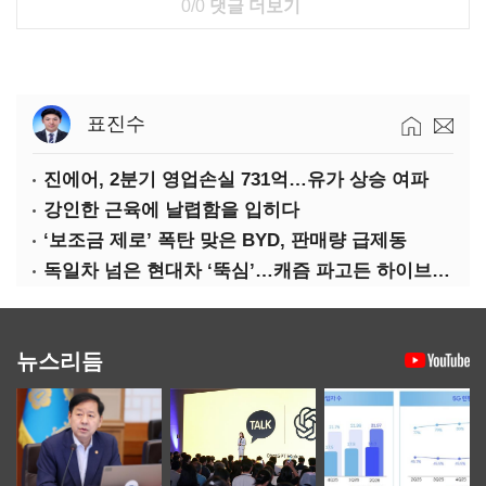
0/0
댓글 더보기
표진수
진에어, 2분기 영업손실 731억…유가 상승 여파
강인한 근육에 날렵함을 입히다
‘보조금 제로’ 폭탄 맞은 BYD, 판매량 급제동
독일차 넘은 현대차 ‘뚝심’…캐즘 파고든 하이브리드 역전극
뉴스리듬