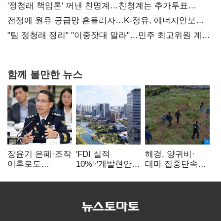
사과부터"
'정청래 책임론' 꺼낸 친명계…친청계는 추가투표
때리기
전쟁에 원유 공급망 흔들리자…K-정유, 에너지안보
핵심으로 재부상
"팀 정청래 정리" "이중잣대 말라"…민주 최고위원 계파
다툼 격화
함께 볼만한 뉴스
장윤기 은폐·조작
'FDI 실적
해경, 양귀비·
이후로도
10%'·'개발현안
대마 집중단속…
정보유출·
산적'…
4개월 동안
내부비위…경찰
인천경제청장
249명 검거
신뢰는 어디에
구원투수 찾기