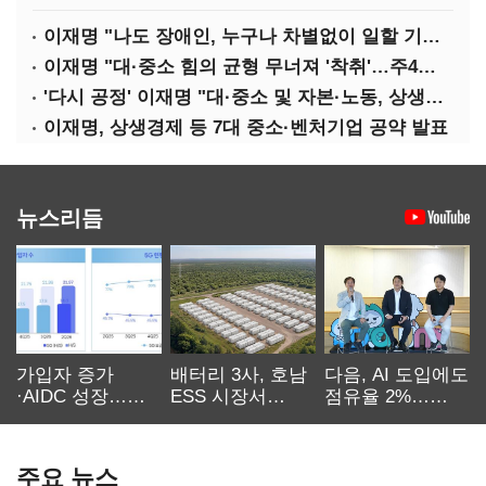
이재명 "나도 장애인, 누구나 차별없이 일할 기회 중요"
이재명 "대·중소 힘의 균형 무너져 '착취'…주4일제, 가야할 길"
'다시 공정' 이재명 "대·중소 및 자본·노동, 상생하는 공정한 성장"
이재명, 상생경제 등 7대 중소·벤처기업 공약 발표
뉴스리듬
가입자 증가
배터리 3사, 호남
다음, AI 도입에도
·AIDC 성장…
ESS 시장서
점유율 2%…
SKT 2분기 성장
‘격돌’
에이전트
본궤도
차별화가 관건
주요 뉴스