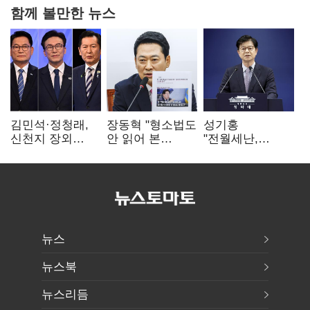
함께 볼만한 뉴스
김민석·정청래,
장동혁 "형소법도
성기홍
신천지 장외
안 읽어 본
"전월세난,
설전…송영길
대통령…빛의
세금보단 수요·
"호남 계몽 규탄"
속도로 무너질
공급 문제"…닥공
것"
시사
뉴스
뉴스북
뉴스리듬