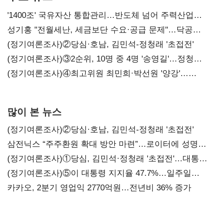
'1400조' 국유자산 통합관리…반도체 넘어 주력산업
구조혁신
성기홍 "전월세난, 세금보단 수요·공급 문제"…닥공
시사
(정기여론조사)②당심·호남, 김민석-정청래 '초접전'
(정기여론조사)③2순위, 10명 중 4명 '송영길'…정청래
'한 자릿수'
(정기여론조사)④최고위원 최민희·박선원 '양강'…
서미화·이성윤·임미애 뒤이어
많이 본 뉴스
(정기여론조사)②당심·호남, 김민석-정청래 '초접전'
삼전닉스 “주주환원 확대 방안 마련”…로이터에 성명
보내
(정기여론조사)①당심, 김민석·정청래 '초접전'…대통령
지지도 '50% 아래로'(종합)
(정기여론조사)⑤이 대통령 지지율 47.7%…일주일
만에 다시 40%대
카카오, 2분기 영업익 2770억원…전년비 36% 증가