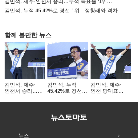
때리기
김민석, 제주·인천서 승리…누적 득표율 '1위
탈환'(종합)
김민석, 누적 45.42%로 경선 1위…정청래와 격차
0.86%p(2보)
함께 볼만한 뉴스
김민석, 제주·
김민석, 누적
김민석, 제주·
인천서 승리…
45.42%로 경선
인천 당대표
누적 득표율 '1위
1위…정청래와
경선서 '1위'(1보)
탈환'(종합)
격차
0.86%p(2보)
뉴스