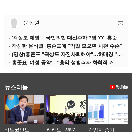
문장원
'곽상도 제명'…국민의힘 대선주자 7명 'O', 홍준표 '△'
작심한 윤석열, 홍준표에 "막말 모으면 사전 수준"
(영상)홍준표 "곽상도 자진사퇴해야"…하태경 "한가한 뒷북"
홍준표 '여성 공약'…"흉악 성범죄자 화학적 거세 추진"
뉴스리듬
비트코인도
카카오, 2분기
가입자 증가