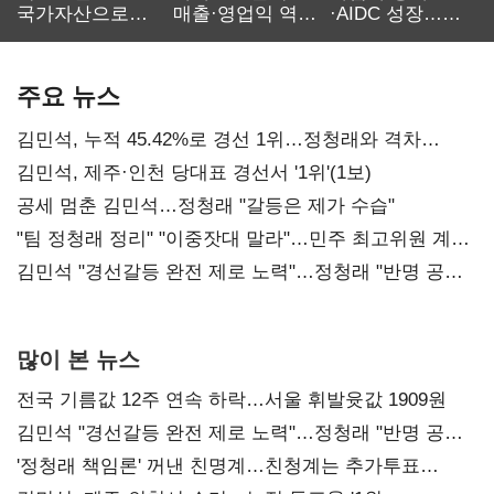
국가자산으로…'
매출·영업익 역대
·AIDC 성장…
보관·평가·처분'
최대…에이전트
SKT 2분기 성장
기준은 숙제
AI 수익화 관건
본궤도
주요 뉴스
김민석, 누적 45.42%로 경선 1위…정청래와 격차
0.86%p(2보)
김민석, 제주·인천 당대표 경선서 '1위'(1보)
공세 멈춘 김민석…정청래 "갈등은 제가 수습"
"팀 정청래 정리" "이중잣대 말라"…민주 최고위원 계파
다툼 격화
김민석 "경선갈등 완전 제로 노력"…정청래 "반명 공세
사과부터"
많이 본 뉴스
전국 기름값 12주 연속 하락…서울 휘발윳값 1909원
김민석 "경선갈등 완전 제로 노력"…정청래 "반명 공세
사과부터"
'정청래 책임론' 꺼낸 친명계…친청계는 추가투표