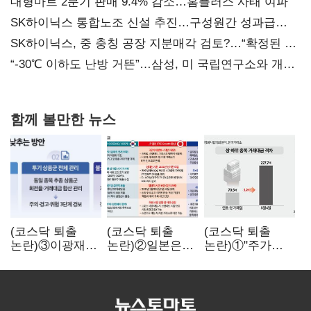
대형마트 2분기 판매 9.4% 감소…홈플러스 사태 여파
SK하이닉스 통합노조 신설 추진…구성원간 성과급
불만 확산
SK하이닉스, 중 충칭 공장 지분매각 검토?…“확정된 바
없어”
“-30℃ 이하도 난방 거뜬”…삼성, 미 국립연구소와 개발
협력
함께 볼만한 뉴스
(코스닥 퇴출
(코스닥 퇴출
(코스닥 퇴출
논란)③이광재
논란)②일본은
논란)①"주가
"과속 잡더라도
5년
누르기 잡으려다
자동차 없애지는
기다려주는데
옥토 태운다"…
말아야"
우리는 당장
세법 개정안의
퇴출?…
맹점과 역설