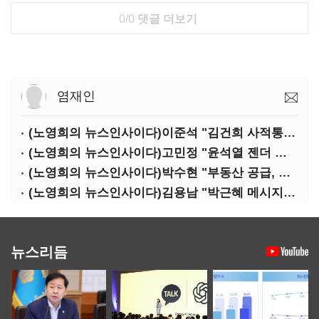
0/0
댓글 더보기
염재인
(노영희의 뉴스인사이다)이준석 "김건희 사적통화, '김지은 2차 가해' 성립 안 돼"
(노영희의 뉴스인사이다)고민정 "윤석열 젠더 갈라치기…갈등 불씨가 지지율 자양분"
(노영희의 뉴스인사이다)박수현 "부동산 공급, 역대 정부에 뒤지지 않아"
(노영희의 뉴스인사이다)김용남 "박근혜 메시지, '정권교체 필요성' 강조할 듯"
뉴스리듬