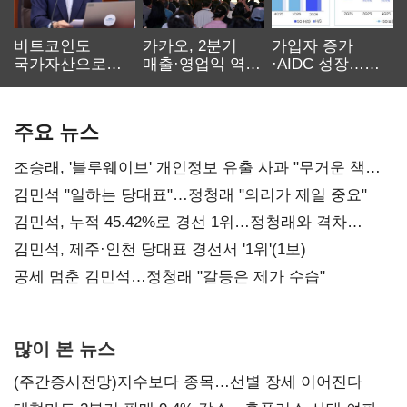
비트코인도
카카오, 2분기
가입자 증가
국가자산으로…'
매출·영업익 역대
·AIDC 성장…
보관·평가·처분'
최대…에이전트
SKT 2분기 성장
기준은 숙제
AI 수익화 관건
본궤도
주요 뉴스
조승래, '블루웨이브' 개인정보 유출 사과 "무거운 책임
통감"
김민석 "일하는 당대표"…정청래 "의리가 제일 중요"
김민석, 누적 45.42%로 경선 1위…정청래와 격차
0.86%p(2보)
김민석, 제주·인천 당대표 경선서 '1위'(1보)
공세 멈춘 김민석…정청래 "갈등은 제가 수습"
많이 본 뉴스
(주간증시전망)지수보다 종목…선별 장세 이어진다