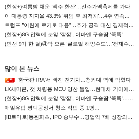
(현장+)여름밤 채운 '맥주 한잔'…전주가맥축제를 가다
이 대통령 지지율 43.3% '취임 후 최저치'…4주 연속
'하락'
트럼프 "이란에 로키로 대응"…추가 공격 대신 경제적
압박 시사
(현장+)8G 압력에 눈앞 '깜깜', 이마엔 구슬땀 '뚝뚝'…
화려한 에어쇼 뒤 땀방울
(민선 9기 한 달)④막 오른 '글로벌 해양수도'…'전재수
리더십' 시험대
많이 본 뉴스
'한국판 IRA'서 빠진 전기차…청와대 벽에 막혔다
LX세미콘, 첫 차량용 MCU 양산 돌입…현대차·기아에
공급
(현장+)8G 압력에 눈앞 '깜깜', 이마엔 구슬땀 '뚝뚝'…
화려한 에어쇼 뒤 땀방울
매일유업 평택공장서 청소 작업 중 1명
사망…"안전관리체계 재점검"
[IB토마토]동원파츠, IPO 승부수…영업익 7배 성장의
이면은 고객 편중