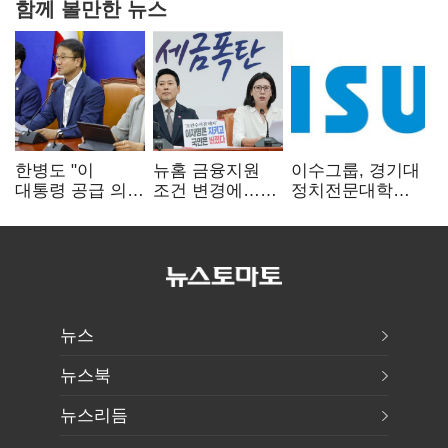
함께 볼만한 뉴스
한병도 "이
뉴홈 금융지원
이수그룹, 경기대
대통령 공급 의지
조건 변경에…
정치전문대학원
확인…국힘, 정쟁
장동혁 "정부가
에 '펠로우십
삼지 말아야"
분양사기 나선
기금' 3900만원
것"
출연
뉴스
뉴스북
뉴스리듬