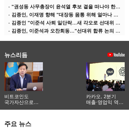
"권성동 사무총장이 윤석열 후보 곁을 떠나야 한다"
김종인, 이재명 향해 "대장동 몸통 위해 얼마나 죽어야 하나"
김종인 "이준석 사퇴 일단락…새 각오로 선대위 꾸리겠다"
김종인, 이준석과 오찬회동…"선대위 합류 논의 없었다"(종합)
뉴스리듬
비트코인도
카카오, 2분기
국가자산으로…'
매출·영업익 역대
보관·평가·처분'
최대…에이전트
기준은 숙제
AI 수익화 관건
주요 뉴스