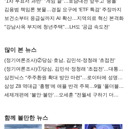
불복'
"1차 투표서 과반" "게임 끝"…호남대전 앞두고 '충돌'
김용범 책임론 봇물…경질 요구에 'ETF 특검' 주장까지
보건소부터 응급실까지 AI 확산…지역의료 혁신 본격화
"강남사옥 부지에 청년주택"…LH도 '공급 속도전'
많이 본 뉴스
(정기여론조사)②당심·호남, 김민석-정청래 '초접전'
(정기여론조사)①당심, 김민석·정청래 '초접전'…대통령
지지도 '50% 아래로'(종합)
삼전닉스 “주주환원 확대 방안 마련”…로이터에 성명
보내
삼성 Z8 역대급 ‘흥행’에 애플 반격 주목…9월 ‘폴더블
대전’
세제개편에 ‘불안·불만’…오세훈 "전월세 구하기 더
힘들어질 것"
함께 볼만한 뉴스