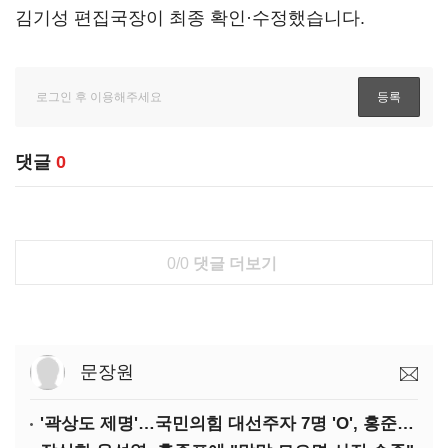
김기성 편집국장이 최종 확인·수정했습니다.
댓글
0
0/0
댓글 더보기
문장원
'곽상도 제명'…국민의힘 대선주자 7명 'O', 홍준표 '△'