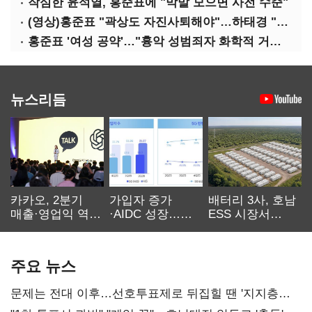
작심한 윤석열, 홍준표에 "막말 모으면 사전 수준"
(영상)홍준표 "곽상도 자진사퇴해야"…하태경 "한가한 뒷북"
홍준표 '여성 공약'…"흉악 성범죄자 화학적 거세 추진"
뉴스리듬
카카오, 2분기
가입자 증가
배터리 3사, 호남
매출·영업익 역대
·AIDC 성장…
ESS 시장서
최대…에이전트
SKT 2분기 성장
‘격돌’
AI 수익화 관건
본궤도
주요 뉴스
문제는 전대 이후…선호투표제로 뒤집힐 땐 '지지층