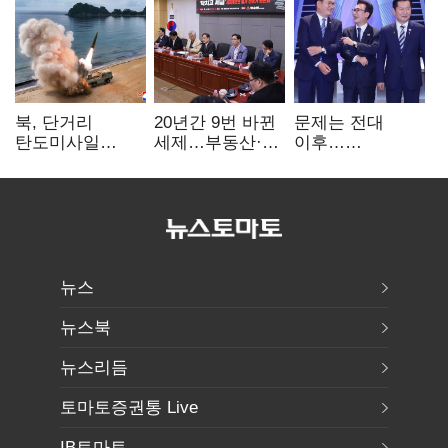
북, 단거리
20년간 9번 바뀐
문제는 전대
탄도미사일
세제…부동산·
이후…
발사…안보실
상속세만
선호투표제로
"즉각 중단 촉구"
건드렸다
뒤집힐 땐
'지지층 불복'
뉴스
뉴스북
뉴스리듬
토마토증권통 Live
IB토마토