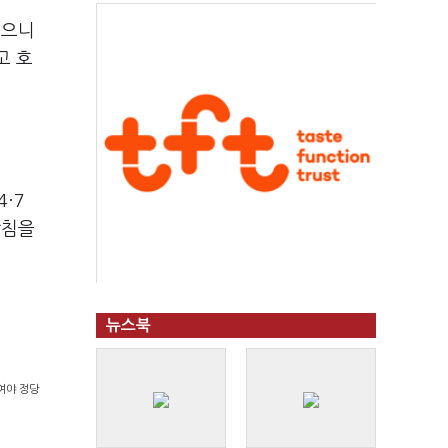
높으니
고 호
·7
방침을
뉴스북
여야 정당