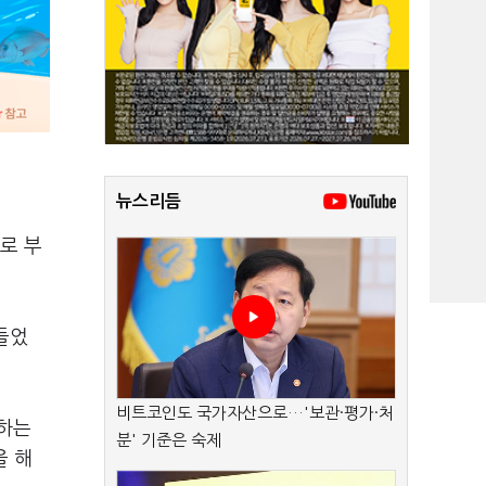
뉴스리듬
로 부
들었
비트코인도 국가자산으로…'보관·평가·처
못하는
분' 기준은 숙제
을 해