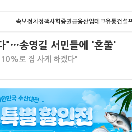
속보
정치
정책
사회
증권
금융
산업
테크
유통
건설
다"…송영길 서민들에 '혼쭐'
"10%로 집 사게 하겠다"