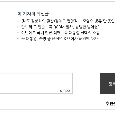
이 기자의 최신글
(나토 정상회의 결산)경제도 편향적…'오염수 방류'만 용인
안보리 또 빈손…북 "ICBM 발사, 정당한 방어권"
이번에도 국내 언론 외면…윤 대통령 선택적 소통
윤 대통령, 순방 중 윤석년 KBS이사 해임안 재가
0
/
300
추천