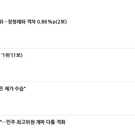
1위…정청래와 격차 0.86%p(2보)
1위'(1보)
은 제가 수습"
라"…민주 최고위원 계파 다툼 격화