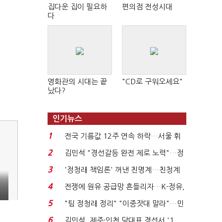
집다운 집이 필요하
편의점 전성시대
다
영화관의 시대는 끝
"CD로 구워오세요"
났다?
인기뉴스
1
전국 기름값 12주 연속 하락…서울 휘
발윳값 1909원...
2
김민석 "경선갈등 완전 제로 노력"…정
청래 "반명 공세 사...
3
'정청래 책임론' 꺼낸 친명계…친청계
는 추가투표 때리기...
4
전쟁에 원유 공급망 흔들리자…K-정유,
에너지안보 핵심...
5
"팀 정청래 정리" "이중잣대 말라"…민
주 최고위원 계파 다...
6
김민석, 제주·인천 당대표 경선서 '1