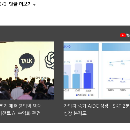
0/0
댓글 더보기
2분기 매출·영업익 역대
가입자 증가·AIDC 성장…SKT 2
전트 AI 수익화 관건
성장 본궤도