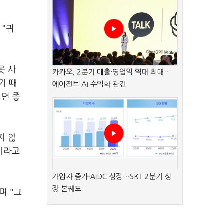
 "귀
못 사
카카오, 2분기 매출·영업익 역대 최대…
기 때
에이전트 AI 수익화 관건
으면 좋
지 않
이라고
가입자 증가·AIDC 성장…SKT 2분기 성
장 본궤도
며 "그