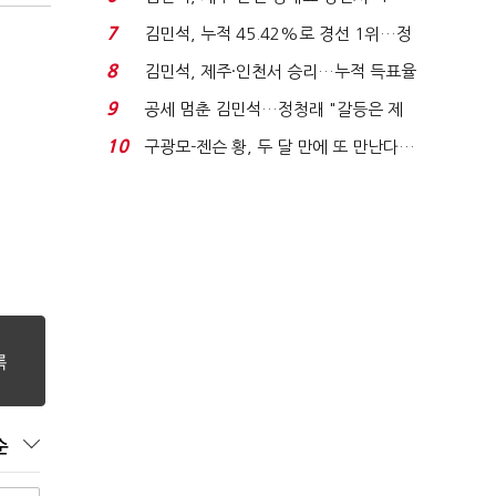
위'(1보)...
7
김민석, 누적 45.42%로 경선 1위…정
청래와 격차 0.86%p(...
8
김민석, 제주·인천서 승리…누적 득표율
'1위 탈환'(종합)...
9
공세 멈춘 김민석…정청래 "갈등은 제
가 수습"
10
구광모-젠슨 황, 두 달 만에 또 만난다…
로봇·AI 등 논...
순