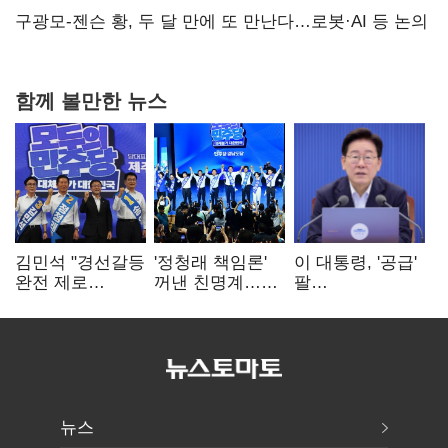
구광모-젠슨 황, 두 달 만에 또 만난다…로봇·AI 등 논의
함께 볼만한 뉴스
김민석 "경선갈등
'정청래 책임론'
이 대통령, '공급'
완전 제로
꺼낸 친명계…
팔
노력"…정청래
친청계는
걷어붙였는데…
"반명 공세
추가투표 때리기
여 내부선
사과부터"
'부동산
망언'(종합)
뉴스