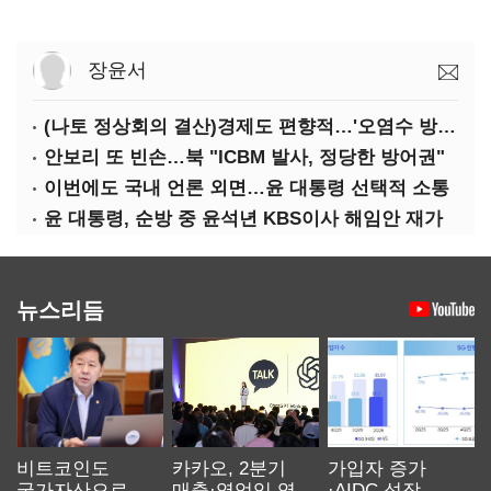
장윤서
(나토 정상회의 결산)경제도 편향적…'오염수 방류'만 용인
안보리 또 빈손…북 "ICBM 발사, 정당한 방어권"
이번에도 국내 언론 외면…윤 대통령 선택적 소통
윤 대통령, 순방 중 윤석년 KBS이사 해임안 재가
뉴스리듬
비트코인도
카카오, 2분기
가입자 증가
국가자산으로…'
매출·영업익 역대
·AIDC 성장…