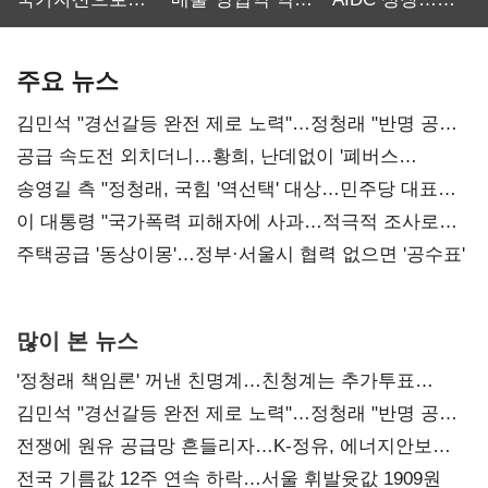
보관·평가·처분'
최대…에이전트
SKT 2분기 성장
기준은 숙제
AI 수익화 관건
본궤도
주요 뉴스
김민석 "경선갈등 완전 제로 노력"…정청래 "반명 공세
사과부터"
공급 속도전 외치더니…황희, 난데없이 '폐버스
리모델링' 제안
송영길 측 "정청래, 국힘 '역선택' 대상…민주당 대표로
총선 지휘 못해"
이 대통령 "국가폭력 피해자에 사과…적극적 조사로
진실 밝혀야"
주택공급 '동상이몽'…정부·서울시 협력 없으면 '공수표'
많이 본 뉴스
'정청래 책임론' 꺼낸 친명계…친청계는 추가투표
때리기
김민석 "경선갈등 완전 제로 노력"…정청래 "반명 공세
사과부터"
전쟁에 원유 공급망 흔들리자…K-정유, 에너지안보
핵심으로 재부상
전국 기름값 12주 연속 하락…서울 휘발윳값 1909원