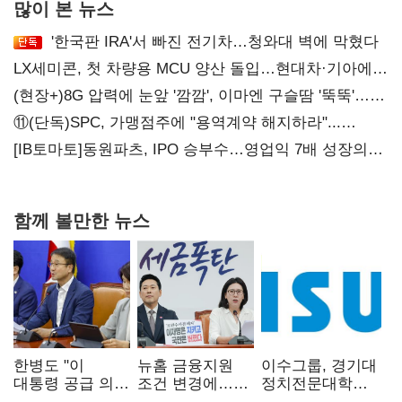
많이 본 뉴스
'한국판 IRA'서 빠진 전기차…청와대 벽에 막혔다
LX세미콘, 첫 차량용 MCU 양산 돌입…현대차·기아에
공급
(현장+)8G 압력에 눈앞 '깜깜', 이마엔 구슬땀 '뚝뚝'…
화려한 에어쇼 뒤 땀방울
⑪(단독)SPC, 가맹점주에 "용역계약 해지하라"...
내팽개친 '사회적합의'
[IB토마토]동원파츠, IPO 승부수…영업익 7배 성장의
이면은 고객 편중
함께 볼만한 뉴스
한병도 "이
뉴홈 금융지원
이수그룹, 경기대
대통령 공급 의지
조건 변경에…
정치전문대학원
확인…국힘, 정쟁
장동혁 "정부가
에 '펠로우십