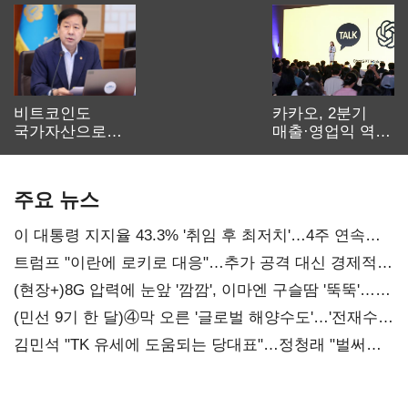
비트코인도
카카오, 2분기
국가자산으로…'
매출·영업익 역대
보관·평가·처분'
최대…에이전트
기준은 숙제
AI 수익화 관건
주요 뉴스
이 대통령 지지율 43.3% '취임 후 최저치'…4주 연속
'하락'
트럼프 "이란에 로키로 대응"…추가 공격 대신 경제적
압박 시사
(현장+)8G 압력에 눈앞 '깜깜', 이마엔 구슬땀 '뚝뚝'…
화려한 에어쇼 뒤 땀방울
(민선 9기 한 달)④막 오른 '글로벌 해양수도'…'전재수
리더십' 시험대
김민석 "TK 유세에 도움되는 당대표"…정청래 "벌써
대표된 양 당직 배분"