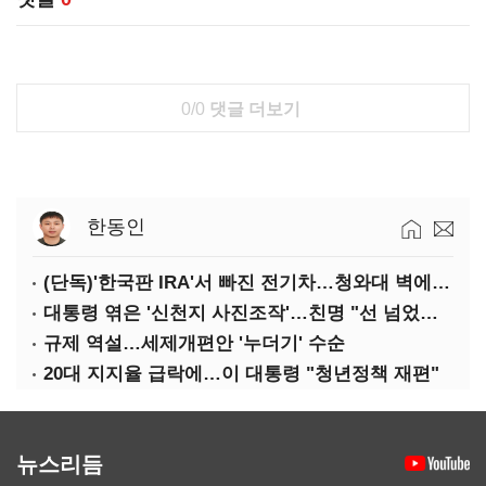
0/0
댓글 더보기
한동인
(단독)'한국판 IRA'서 빠진 전기차…청와대 벽에 막혔다
대통령 엮은 '신천지 사진조작'…친명 "선 넘었다" 격앙
규제 역설…세제개편안 '누더기' 수순
20대 지지율 급락에…이 대통령 "청년정책 재편"
뉴스리듬