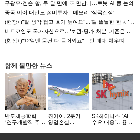
구광모-젠슨 황, 두 달 만에 또 만난다…로봇·AI 등 논의
중국 이어 대만도 설비투자…메모리 ‘삼국전쟁’
(현장+)"팔 생각 접고 호가 높여요"…'덜 똘똘한 한 채'
20억 키맞추기
비트코인도 국가자산으로…'보관·평가·처분' 기준은
숙제
(현장+)"12일엔 물건 다 들어와요"…빈 매대 채우며 문
연 홈플러스
함께 볼만한 뉴스
반도체공학회
진에어, 2분기
SK하이닉스 “AI
“연구개발직 주
영업손실
수요 대응”…용인
52시간제
731억…유가
·청주 팹에 54조
개선해야”
상승 여파
투자