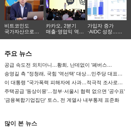
비트코인도
카카오, 2분기
가입자 증가
국가자산으로…'
매출·영업익 역대
·AIDC 성장…
보관·평가·처분'
최대…에이전트
SKT 2분기 성장
기준은 숙제
AI 수익화 관건
본궤도
주요 뉴스
공급 속도전 외치더니…황희, 난데없이 '폐버스
리모델링' 제안
송영길 측 "정청래, 국힘 '역선택' 대상…민주당 대표로
총선 지휘 못해"
이 대통령 "국가폭력 피해자에 사과…적극적 조사로
진실 밝혀야"
주택공급 '동상이몽'…정부·서울시 협력 없으면 '공수표'
'금융복합기업집단' 토스, 전 계열사 내부통제 표준화
많이 본 뉴스