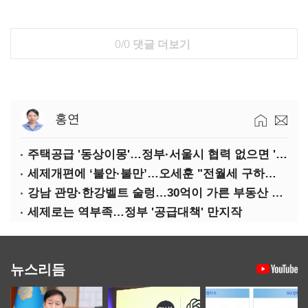
0/0
댓글 더보기
홍연
주택공급 '동상이몽'…정부·서울시 협력 없으면 '공수표'
세제개편에 ‘불안·불만’…오세훈 "전월세 구하기 더 힘들어질 것"
강남 관망·한강벨트 술렁…30억이 가른 부동산 민심
세제로는 역부족…정부 '공급대책' 만지작
뉴스리듬