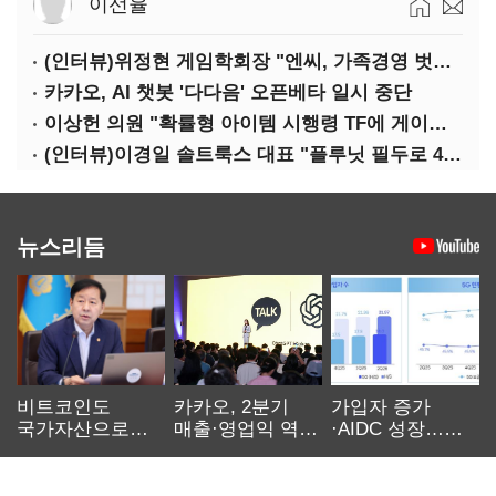
이선율
(인터뷰)위정현 게임학회장 "엔씨, 가족경영 벗어나 세대교체해야"
카카오, AI 챗봇 '다다음' 오픈베타 일시 중단
이상헌 의원 "확률형 아이템 시행령 TF에 게이머 의견 대변할 사람 없어"
(인터뷰)이경일 솔트룩스 대표 "플루닛 필두로 400억 연매출 목표"
뉴스리듬
비트코인도
카카오, 2분기
가입자 증가
국가자산으로…'
매출·영업익 역대
·AIDC 성장…
보관·평가·처분'
최대…에이전트
SKT 2분기 성장
기준은 숙제
AI 수익화 관건
본궤도