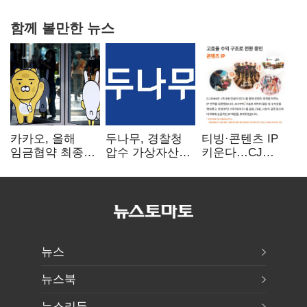
함께 볼만한 뉴스
카카오, 올해
두나무, 경찰청
티빙·콘텐츠 IP
임금협약 최종
압수 가상자산
키운다…CJ
타결…연봉 6.3%
보관 맡는다…
ENM, 하반기
인상·격려금
커스터디 사업
글로벌 확장 가속
300만원
최종 낙찰
뉴스
뉴스북
뉴스리듬