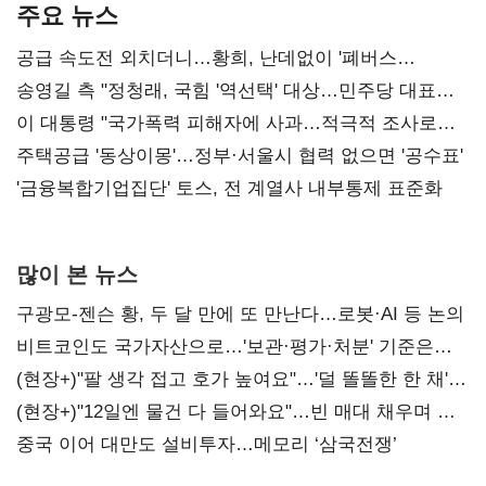
주요 뉴스
공급 속도전 외치더니…황희, 난데없이 '폐버스
리모델링' 제안
송영길 측 "정청래, 국힘 '역선택' 대상…민주당 대표로
총선 지휘 못해"
이 대통령 "국가폭력 피해자에 사과…적극적 조사로
진실 밝혀야"
주택공급 '동상이몽'…정부·서울시 협력 없으면 '공수표'
'금융복합기업집단' 토스, 전 계열사 내부통제 표준화
많이 본 뉴스
구광모-젠슨 황, 두 달 만에 또 만난다…로봇·AI 등 논의
비트코인도 국가자산으로…'보관·평가·처분' 기준은
숙제
(현장+)"팔 생각 접고 호가 높여요"…'덜 똘똘한 한 채'
20억 키맞추기
(현장+)"12일엔 물건 다 들어와요"…빈 매대 채우며 문
연 홈플러스
중국 이어 대만도 설비투자…메모리 ‘삼국전쟁’