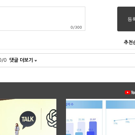
0
/
300
추천
0/0
댓글 더보기