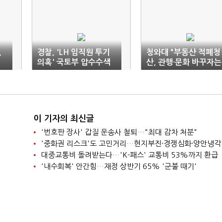
,
경찰, 'LH 임직원 투기
청와대 "부동산 적폐청
의혹' 국토부 압수수색
산, 관행·문화 바꾸자는
것"
이 기자의 최신글
'번호판 장사' 갑질 운송사 철퇴…"최대 감차 처분"
'중화권 리스크'도 고민거리…현지부진·경쟁심화·양안냉각
대중교통비 돌려받는다…'K-패스' 교통비 53%까지 환급
'내수회복' 안간힘…재정 상반기 65% '군불 때기'