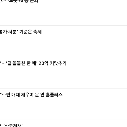
난다…로봇·AI 등 논의
가·처분' 기준은 숙제
"…'덜 똘똘한 한 채' 20억 키맞추기
요"…빈 매대 채우며 문 연 홈플러스
 ‘삼국전쟁’