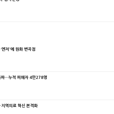
급 엔저'에 원화 변곡점
돌파…누적 피해자 4만278명
…지역의료 혁신 본격화