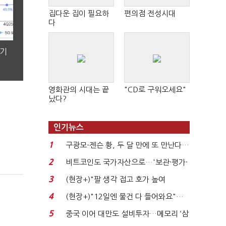
집다운 집이 필요하
편의점 전성시대
다
분기
영화관의 시대는 끝
"CD로 구워오세요"
났다?
인기뉴스
1
구광모-젠슨 황, 두 달 만에 또 만난다…
로봇·AI 등 논...
2
비트코인도 국가자산으로…'보관·평가·
처분' 기준은 ...
3
(현장+)"팔 생각 접고 호가 높여
요"…'덜 똘똘한 한 채' 20...
4
(현장+)"12일엔 물건 다 들어와요"…
빈 매대 채우며 문 연 ...
5
중국 이어 대만도 설비투자…메모리 ‘삼