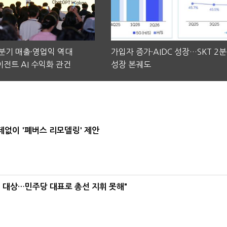
2분기 매출·영업익 역대
가입자 증가·AIDC 성장…SKT 2
전트 AI 수익화 관건
성장 본궤도
데없이 '폐버스 리모델링' 제안
택' 대상…민주당 대표로 총선 지휘 못해"