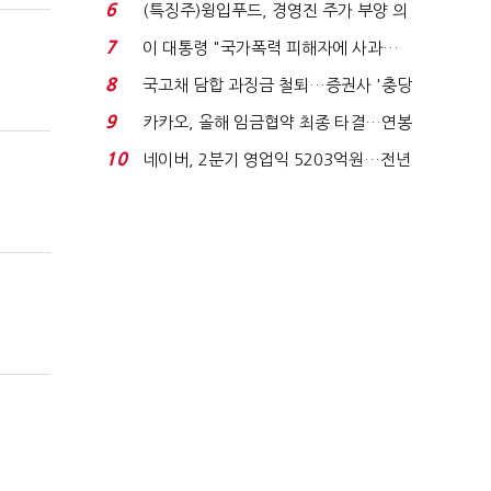
국전쟁’
6
(특징주)윙입푸드, 경영진 주가 부양 의
지에 상한가...
7
이 대통령 "국가폭력 피해자에 사과…
적극적 조사로 진...
8
국고채 담합 과징금 철퇴…증권사 '충당
금 폭탄' 우려...
9
카카오, 올해 임금협약 최종 타결…연봉
6.3% 인상·격려...
10
네이버, 2분기 영업익 5203억원…전년
비 0.2% 감소...