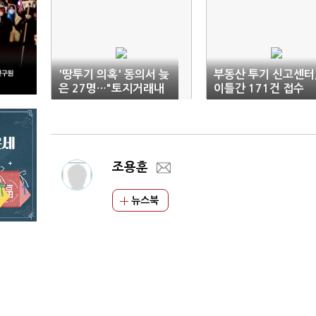
'땅투기 의혹' 동의서 늦
부동산 투기 신고센터
은 27명…"토지거래내
이틀간 171건 접수
역 확인되지 않아"
조용훈
뉴스북