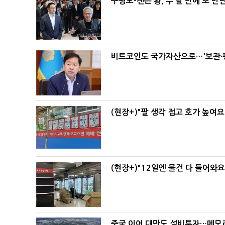
구광모-젠슨 황, 두 달 만에 또 만
비트코인도 국가자산으로…'보관·평
(현장+)"팔 생각 접고 호가 높여요
(현장+)"12일엔 물건 다 들어와
중국 이어 대만도 설비투자…메모리