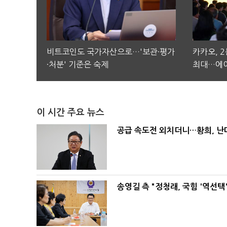
비트코인도 국가자산으로…'보관·평가
카카오, 
·처분' 기준은 숙제
최대…에이
이 시간 주요 뉴스
공급 속도전 외치더니…황희, 난
송영길 측 "정청래, 국힘 '역선