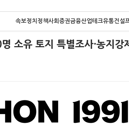
속보
정치
정책
사회
증권
금융
산업
테크
유통
건설
20명 소유 토지 특별조사·농지강