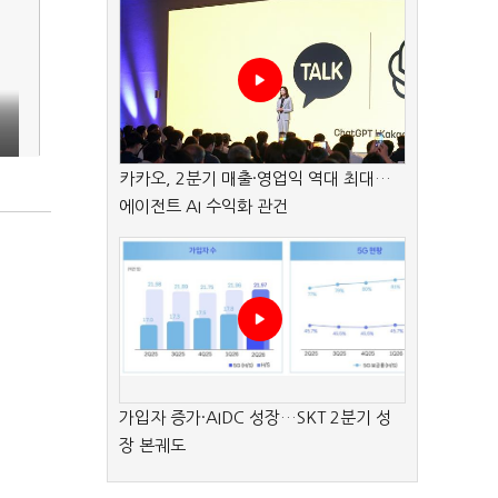
카카오, 2분기 매출·영업익 역대 최대…
에이전트 AI 수익화 관건
가입자 증가·AIDC 성장…SKT 2분기 성
장 본궤도