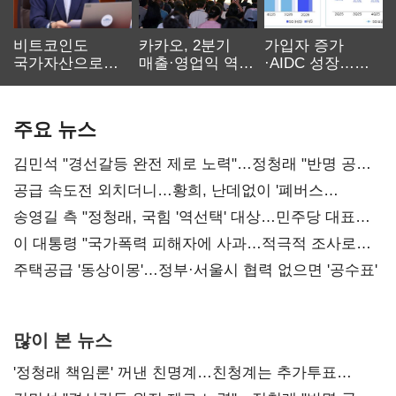
비트코인도
카카오, 2분기
가입자 증가
국가자산으로…'
매출·영업익 역대
·AIDC 성장…
보관·평가·처분'
최대…에이전트
SKT 2분기 성장
기준은 숙제
AI 수익화 관건
본궤도
주요 뉴스
김민석 "경선갈등 완전 제로 노력"…정청래 "반명 공세
사과부터"
공급 속도전 외치더니…황희, 난데없이 '폐버스
리모델링' 제안
송영길 측 "정청래, 국힘 '역선택' 대상…민주당 대표로
총선 지휘 못해"
이 대통령 "국가폭력 피해자에 사과…적극적 조사로
진실 밝혀야"
주택공급 '동상이몽'…정부·서울시 협력 없으면 '공수표'
많이 본 뉴스
'정청래 책임론' 꺼낸 친명계…친청계는 추가투표