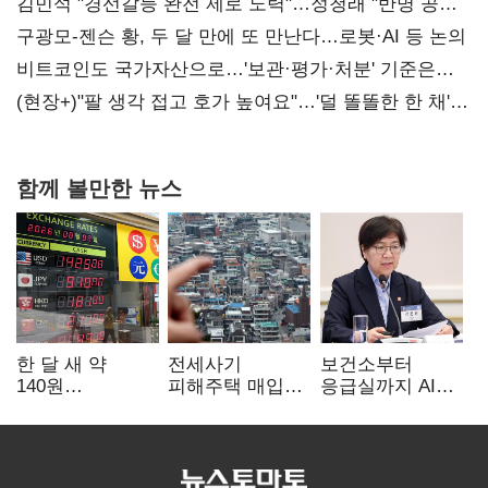
때리기
김민석 "경선갈등 완전 제로 노력"…정청래 "반명 공세
사과부터"
구광모-젠슨 황, 두 달 만에 또 만난다…로봇·AI 등 논의
비트코인도 국가자산으로…'보관·평가·처분' 기준은
숙제
(현장+)"팔 생각 접고 호가 높여요"…'덜 똘똘한 한 채'
20억 키맞추기
함께 볼만한 뉴스
한 달 새 약
전세사기
보건소부터
140원
피해주택 매입
응급실까지 AI
급락…'역대급
1만호 돌파…
확산…지역의료
엔저'에 원화
누적 피해자
혁신 본격화
변곡점
4만278명