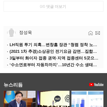
0/0
댓글 더보기
정성욱
LH직원 투기 의혹…변창흠 장관 “청렴 정착 노력해야”
(2021 1차 추경)소상공인 전기요금 감면…집합금지·제한 115만호 대상
3일부터 화이자 접종 권역·지역 접종센터 5곳으로 확대
‘수소연료부터 자동차까지’…10년간 수소 생태계 구축 42조 투자
뉴스리듬