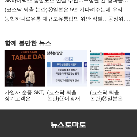
SK하이닉스 통합노조 신설 추진…구성원 간 성과급
불만 확산
(코스닥 퇴출 논란)②일본은 5년 기다려주는데 우리는
당장 퇴출?…시간만으론 부족한 코스닥 구하기
농협하나로유통 대규모유통업법 위반 적발…공정위,
과징금 4억6200만원 부과
함께 볼만한 뉴스
가입자 순증 SKT,
(코스닥 퇴출
(코스닥 퇴출
장기고객은
논란)③이광재
논란)②일본은
CEO가 직접
"과속 잡더라도
5년
챙긴다
자동차 없애지는
기다려주는데
말아야"
우리는 당장
퇴출?…
시간만으론
부족한 코스닥