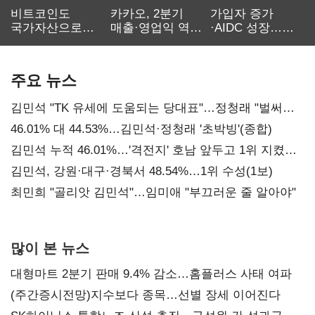
비트코인도
카카오, 2분기
가입자 증가
국가자산으로…'
매출·영업익 역대
·AIDC 성장…
보관·평가·처분'
최대…에이전트
SKT 2분기 성장
기준은 숙제
AI 수익화 관건
본궤도
주요 뉴스
김민석 "TK 유세에 도움되는 당대표"…정청래 "벌써
대표된 양 당직 배분"
46.01% 대 44.53%…김민석·정청래 '초박빙'(종합)
김민석 누적 46.01%…'격전지' 호남 앞두고 1위 지켰다
(2보)
김민석, 강원·대구·경북서 48.54%…1위 수성(1보)
최민희 "골리앗 김민석"…임미애 "부끄러운 줄 알아야"
많이 본 뉴스
대형마트 2분기 판매 9.4% 감소…홈플러스 사태 여파
(주간증시전망)지수보다 종목…선별 장세 이어진다