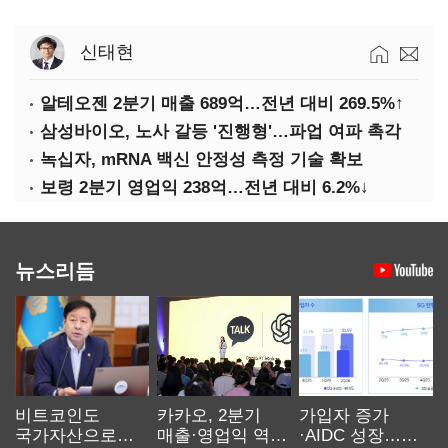
신태현
알테오젠 2분기 매출 689억…전년 대비 269.5%↑
삼성바이오, 노사 갈등 '진행형'…파업 여파 촉각
녹십자, mRNA 백신 안정성 측정 기술 확보
보령 2분기 영업익 238억…전년 대비 6.2%↓
뉴스리듬
비트코인도
카카오, 2분기
가입자 증가
국가자산으로…'
매출·영업익 역대
·AIDC 성장…