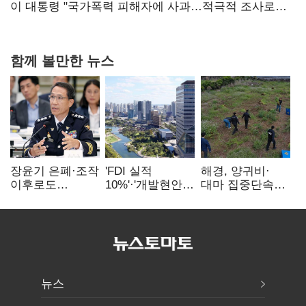
연 홈플러스
이 대통령 "국가폭력 피해자에 사과…적극적 조사로
진실 밝혀야"
함께 볼만한 뉴스
장윤기 은폐·조작
'FDI 실적
해경, 양귀비·
이후로도
10%'·'개발현안
대마 집중단속…
정보유출·
산적'…
4개월 동안
내부비위…경찰
인천경제청장
249명 검거
신뢰는 어디에
구원투수 찾기
뉴스