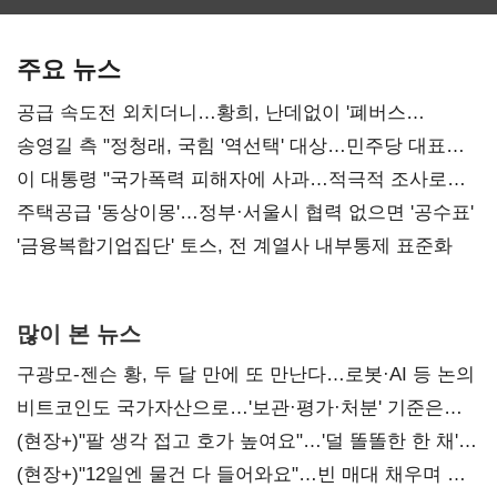
보관·평가·처분'
최대…에이전트
SKT 2분기 성장
기준은 숙제
AI 수익화 관건
본궤도
주요 뉴스
공급 속도전 외치더니…황희, 난데없이 '폐버스
리모델링' 제안
송영길 측 "정청래, 국힘 '역선택' 대상…민주당 대표로
총선 지휘 못해"
이 대통령 "국가폭력 피해자에 사과…적극적 조사로
진실 밝혀야"
주택공급 '동상이몽'…정부·서울시 협력 없으면 '공수표'
'금융복합기업집단' 토스, 전 계열사 내부통제 표준화
많이 본 뉴스
구광모-젠슨 황, 두 달 만에 또 만난다…로봇·AI 등 논의
비트코인도 국가자산으로…'보관·평가·처분' 기준은
숙제
(현장+)"팔 생각 접고 호가 높여요"…'덜 똘똘한 한 채'
20억 키맞추기
(현장+)"12일엔 물건 다 들어와요"…빈 매대 채우며 문