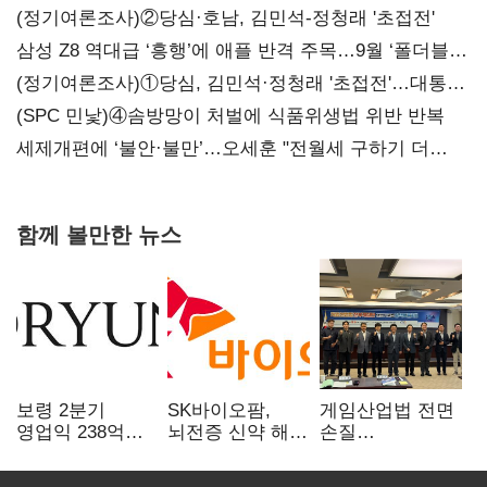
(정기여론조사)②당심·호남, 김민석-정청래 '초접전'
삼성 Z8 역대급 ‘흥행’에 애플 반격 주목…9월 ‘폴더블
대전’
(정기여론조사)①당심, 김민석·정청래 '초접전'…대통령
지지도 '50% 아래로'(종합)
(SPC 민낯)④솜방망이 처벌에 식품위생법 위반 반복
세제개편에 ‘불안·불만’…오세훈 "전월세 구하기 더
힘들어질 것"
함께 볼만한 뉴스
보령 2분기
SK바이오팜,
게임산업법 전면
영업익 238억…
뇌전증 신약 해외
손질
전년 대비 6.2%↓
흥행 발판…
공감대…"낡은
차세대 신약 개발
규제 걷고