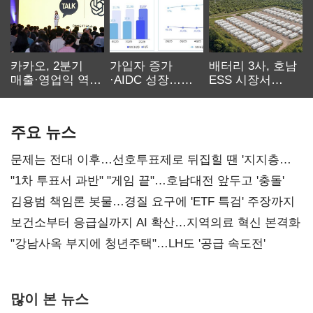
카카오, 2분기
가입자 증가
배터리 3사, 호남
매출·영업익 역대
·AIDC 성장…
ESS 시장서
최대…에이전트
SKT 2분기 성장
‘격돌’
AI 수익화 관건
본궤도
주요 뉴스
문제는 전대 이후…선호투표제로 뒤집힐 땐 '지지층
불복'
"1차 투표서 과반" "게임 끝"…호남대전 앞두고 '충돌'
김용범 책임론 봇물…경질 요구에 'ETF 특검' 주장까지
보건소부터 응급실까지 AI 확산…지역의료 혁신 본격화
"강남사옥 부지에 청년주택"…LH도 '공급 속도전'
많이 본 뉴스