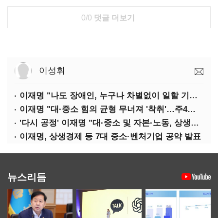
0/0
댓글 더보기
이성휘
이재명 "나도 장애인, 누구나 차별없이 일할 기회 중요"
이재명 "대·중소 힘의 균형 무너져 '착취'…주4일제, 가야할 길"
'다시 공정' 이재명 "대·중소 및 자본·노동, 상생하는 공정한 성장"
이재명, 상생경제 등 7대 중소·벤처기업 공약 발표
뉴스리듬