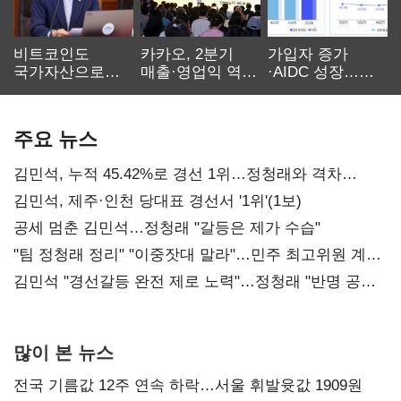
비트코인도
카카오, 2분기
가입자 증가
국가자산으로…'
매출·영업익 역대
·AIDC 성장…
보관·평가·처분'
최대…에이전트
SKT 2분기 성장
기준은 숙제
AI 수익화 관건
본궤도
주요 뉴스
김민석, 누적 45.42%로 경선 1위…정청래와 격차
0.86%p(2보)
김민석, 제주·인천 당대표 경선서 '1위'(1보)
공세 멈춘 김민석…정청래 "갈등은 제가 수습"
"팀 정청래 정리" "이중잣대 말라"…민주 최고위원 계파
다툼 격화
김민석 "경선갈등 완전 제로 노력"…정청래 "반명 공세
사과부터"
많이 본 뉴스
전국 기름값 12주 연속 하락…서울 휘발윳값 1909원