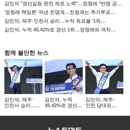
김민석 "경선갈등 완전 제로 노력"…정청래 "반명 공세
사과부터"
'정청래 책임론' 꺼낸 친명계…친청계는 추가투표
때리기
김민석, 제주·인천서 승리…누적 득표율 '1위
탈환'(종합)
김민석, 누적 45.42%로 경선 1위…정청래와 격차
0.86%p(2보)
함께 볼만한 뉴스
김민석, 제주·
김민석, 누적
김민석, 제주·
인천서 승리…
45.42%로 경선
인천 당대표
누적 득표율 '1위
1위…정청래와
경선서 '1위'(1보)
탈환'(종합)
격차
0.86%p(2보)