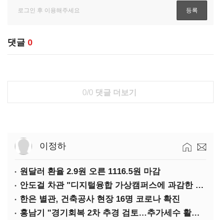
댓글
0
0/0
댓글 더보기
이정하
원달러 환율 2.9원 오른 1116.5원 마감
안도걸 차관 "디지털융합 가상캠퍼스에 과감한 인센티브 부여"
한은 별관, 건축공사 현장 16명 코로나 확진
홍남기 "경기회복 2차 추경 검토…추가세수 활용할 것"(종합)