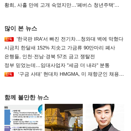
달리해야"
황희, 사흘 만에 고개 숙였지만…'폐버스 청년주택'
후폭풍
많이 본 뉴스
'한국판 IRA'서 빠진 전기차…청와대 벽에 막혔다
시금치 한달새 152% 치솟고 가금류 90만마리 폐사
은행들, 인천·전남·경북 57조 금고 쟁탈전
정부 믿었는데…임대사업자 "세금 더 내라" 분통
‘구금 사태’ 현대차 HMGMA, 미 재향군인 채용
확대로 분위기 반전
함께 볼만한 뉴스