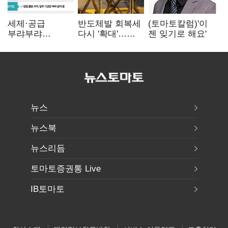
세제·공급
반도체발 회복세
(토마토칼럼)'이
부랴부랴
다시 '확대'…
젠 잊기로 해요'
재검토…'구윤철·
제조업 생산
김윤덕' 책임론
5.8% 반등
뉴스
뉴스북
뉴스리듬
토마토증권통 Live
IB토마토