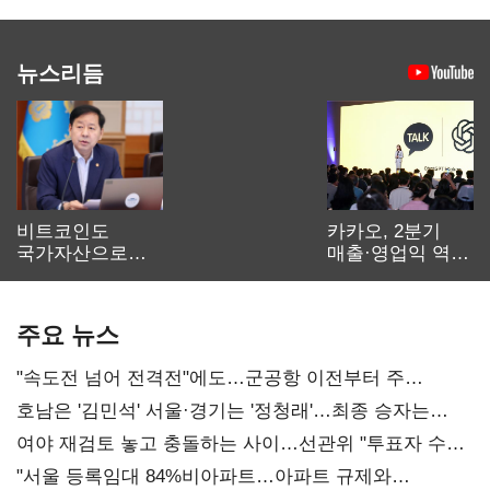
뉴스리듬
비트코인도
카카오, 2분기
국가자산으로…'
매출·영업익 역대
보관·평가·처분'
최대…에이전트
기준은 숙제
AI 수익화 관건
주요 뉴스
"속도전 넘어 전격전"에도…군공항 이전부터 주
52시간까지 '뇌관'
호남은 '김민석' 서울·경기는 '정청래'…최종 승자는
'안갯속'
여야 재검토 놓고 충돌하는 사이…선관위 "투표자 수
오차 당연"
"서울 등록임대 84%비아파트…아파트 규제와