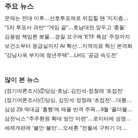
주요 뉴스
문제는 전대 이후…선호투표제로 뒤집힐 땐 '지지층
불복'
"1차 투표서 과반" "게임 끝"…호남대전 앞두고 '충돌'
김용범 책임론 봇물…경질 요구에 'ETF 특검' 주장까지
보건소부터 응급실까지 AI 확산…지역의료 혁신 본격화
"강남사옥 부지에 청년주택"…LH도 '공급 속도전'
많이 본 뉴스
(정기여론조사)②당심·호남, 김민석-정청래 '초접전'
(정기여론조사)①당심, 김민석·정청래 '초접전'…대통령
지지도 '50% 아래로'(종합)
삼성 Z8 역대급 ‘흥행’에 애플 반격 주목…9월 ‘폴더블
대전’
삼전닉스 “주주환원 확대 방안 마련”…로이터에 성명
보내
세제개편에 ‘불안·불만’…오세훈 "전월세 구하기 더
힘들어질 것"