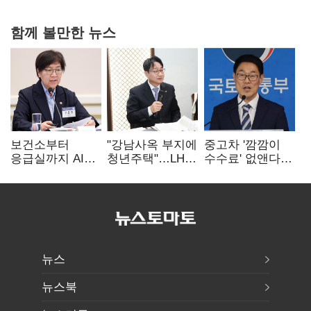
함께 볼만한 뉴스
보건소부터
"강남사옥 부지에
중고차 '깜깜이
응급실까지 AI
청년주택"…LH도
수수료' 없앤다…
확산…지역의료
'공급 속도전'
7일 내 중대하자
혁신 본격화
생기면 환불
뉴스
뉴스북