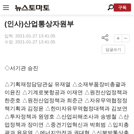
구독
(인사)산업통상자원부
입력: 2021-01-27 13:41:05
수정: 2021-01-27 13:41:05
답글쓰기
◇서기관 승진
△기획재정담당관실 유재열 △소재부품장비총괄과
이윤진 △기계로봇항공과 이재연 △원전산업정책과
한준호 △원전산업정책과 최준근 △자유무역협정정
책기획과 김정윤 △한미자유무역협정대책과 김보연
△투자정책과 원영호 △산업피해조사과 송병철 △산
업정책과 장미연 △중견기업혁신과 박희범 △입지총
괄과 윤우열 △에너지안전과 권대혁 △신북방통상총