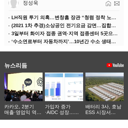
정성욱
LH직원 투기 의혹…변창흠 장관 “청렴 정착 노력해야”
(2021 1차 추경)소상공인 전기요금 감면…집합금지·제한 115만호 대상
3일부터 화이자 접종 권역·지역 접종센터 5곳으로 확대
‘수소연료부터 자동차까지’…10년간 수소 생태계 구축 42조 투자
뉴스리듬
카카오, 2분기
가입자 증가
배터리 3사, 호남
매출·영업익 역대
·AIDC 성장…
ESS 시장서
최대…에이전트
SKT 2분기 성장
‘격돌’
AI 수익화 관건
본궤도