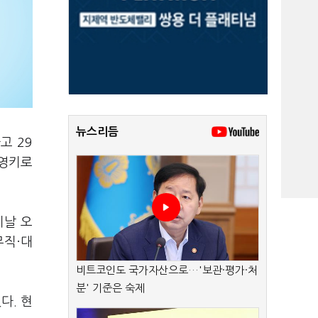
뉴스리듬
고 29
운영키로
이날 오
무직·대
비트코인도 국가자산으로…'보관·평가·처
분' 기준은 숙제
다. 현