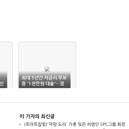
최대 5년간 저금리 무보
 신
증 '1천만원 대출'…경
기도 '코로나19 극복통
장' 출시
이 기자의 최신글
(토마토칼럼)'덕망·도리' 가훈 잊은 허영인 SPC그룹 회장