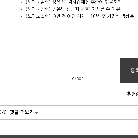
(토마토칼럼)'생육신' 김시습에겐 후손이 있을까?
(토마토칼럼)'김용남 성범죄 변호' 기사를 쓴 이유
(토마토칼럼)10년 전 어떤 취재…10년 후 서민석·박상용
0
/
300
추천
0/0
댓글 더보기