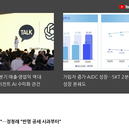
2분기 매출·영업익 역대
가입자 증가·AIDC 성장…SKT 2
전트 AI 수익화 관건
성장 본궤도
"…정청래 "반명 공세 사과부터"