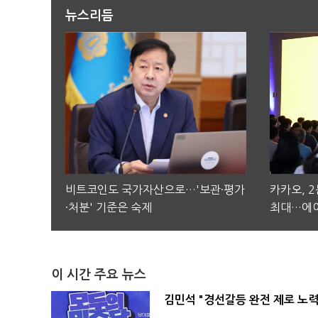
뉴스리듬
비트코인도 국가자산으로…'보관·평가
카카오, 
·처분' 기준은 숙제
최대…에이
이 시간 주요 뉴스
김민석 "경선갈등 완전 제로 노력