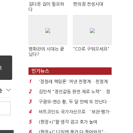
집다운 집이 필요하
편의점 전성시대
다
영화관의 시대는 끝
"CD로 구워오세요"
났다?
인기뉴스
1
'정청래 책임론' 꺼낸 친명계…친청계
는 추가투표 때리기...
순
2
김민석 "경선갈등 완전 제로 노력"…정
청래 "반명 공세 사...
3
구광모-젠슨 황, 두 달 만에 또 만난다…
로봇·AI 등 논...
4
비트코인도 국가자산으로…'보관·평가·
처분' 기준은 ...
5
(현장+)"팔 생각 접고 호가 높여
요"…'덜 똘똘한 한 채' 20...
6
(현장+)"12일엔 물건 다 들어와요"…