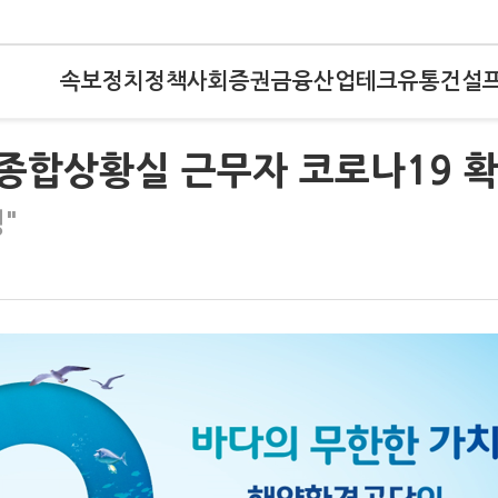
속보
정치
정책
사회
증권
금융
산업
테크
유통
건설
9종합상황실 근무자 코로나19 
"