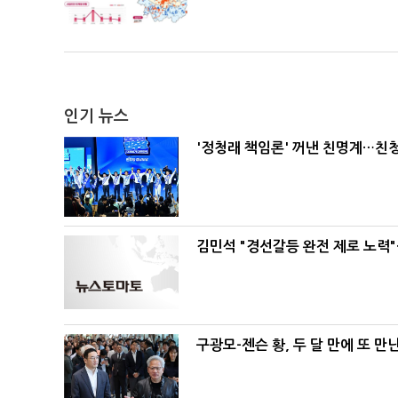
인기 뉴스
'정청래 책임론' 꺼낸 친명계…친
김민석 "경선갈등 완전 제로 노력"
구광모-젠슨 황, 두 달 만에 또 만