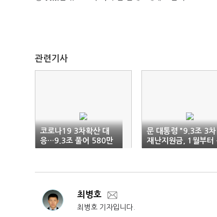
관련기사
코로나19 3차확산 대
문 대통령 "9.3조 3차
응…9.3조 풀어 580만
재난지원금, 1월부터
명 지원
속 집행"
최병호
최병호 기자입니다.