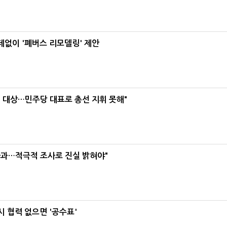
데없이 '폐버스 리모델링' 제안
택' 대상…민주당 대표로 총선 지휘 못해"
사과…적극적 조사로 진실 밝혀야"
 협력 없으면 '공수표'