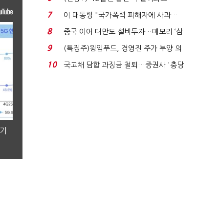
빈 매대 채우며 문 연 ...
7
이 대통령 "국가폭력 피해자에 사과…
적극적 조사로 진...
8
중국 이어 대만도 설비투자…메모리 ‘삼
국전쟁’
9
(특징주)윙입푸드, 경영진 주가 부양 의
지에 상한가...
10
국고채 담합 과징금 철퇴…증권사 '충당
금 폭탄' 우려...
분기