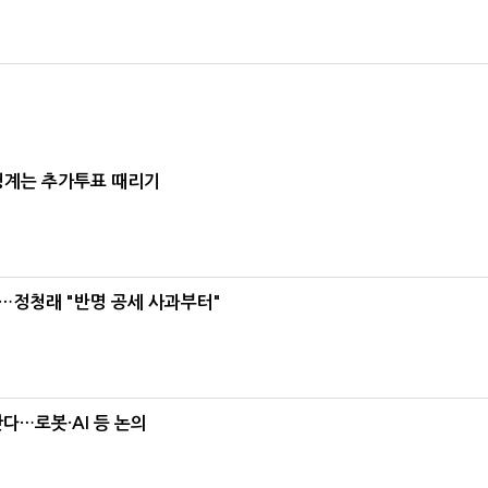
청계는 추가투표 때리기
…정청래 "반명 공세 사과부터"
난다…로봇·AI 등 논의