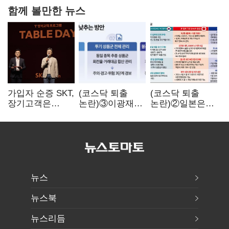
함께 볼만한 뉴스
가입자 순증 SKT,
(코스닥 퇴출
(코스닥 퇴출
장기고객은
논란)③이광재
논란)②일본은
CEO가 직접
"과속 잡더라도
5년
챙긴다
자동차 없애지는
기다려주는데
말아야"
우리는 당장
퇴출?…
시간만으론
부족한 코스닥
구하기
뉴스
뉴스북
뉴스리듬