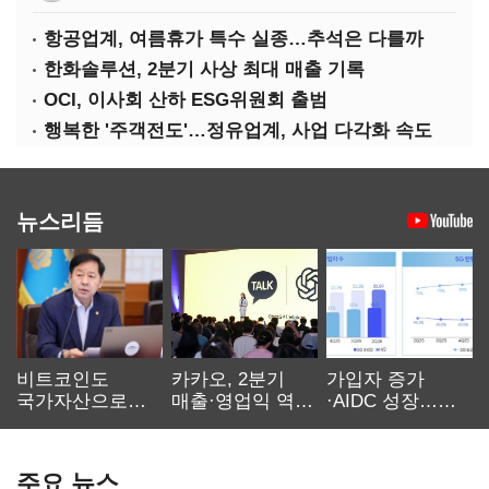
항공업계, 여름휴가 특수 실종…추석은 다를까
한화솔루션, 2분기 사상 최대 매출 기록
OCI, 이사회 산하 ESG위원회 출범
행복한 '주객전도'…정유업계, 사업 다각화 속도
뉴스리듬
비트코인도
카카오, 2분기
가입자 증가
국가자산으로…'
매출·영업익 역대
·AIDC 성장…
보관·평가·처분'
최대…에이전트
SKT 2분기 성장
기준은 숙제
AI 수익화 관건
본궤도
주요 뉴스