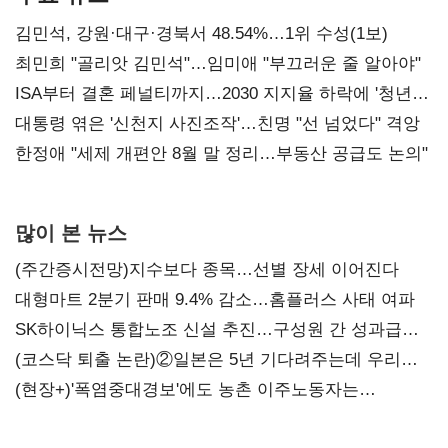
김민석, 강원·대구·경북서 48.54%…1위 수성(1보)
최민희 "골리앗 김민석"…임미애 "부끄러운 줄 알아야"
ISA부터 결혼 페널티까지…2030 지지율 하락에 '청년
챙기기'
대통령 엮은 '신천지 사진조작'…친명 "선 넘었다" 격앙
한정애 "세제 개편안 8월 말 정리…부동산 공급도 논의"
많이 본 뉴스
(주간증시전망)지수보다 종목…선별 장세 이어진다
대형마트 2분기 판매 9.4% 감소…홈플러스 사태 여파
SK하이닉스 통합노조 신설 추진…구성원 간 성과급
불만 확산
(코스닥 퇴출 논란)②일본은 5년 기다려주는데 우리는
당장 퇴출?…시간만으론 부족한 코스닥 구하기
(현장+)'폭염중대경보'에도 농촌 이주노동자는
강행군…'야외작업 중지' 권고도 무시