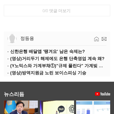
0/0
댓글 더보기
정등용
신한은행 배달앱 '땡겨요' 남은 숙제는?
(영상)거리두기 해제에도 은행 단축영업 계속 왜?
(Y노믹스와 가계부채①)"규제 풀린다" 가계빚 다시 꿈틀
(영상)방역지원금 노린 보이스피싱 기승
뉴스리듬