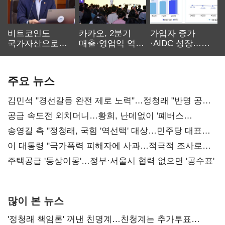
비트코인도
카카오, 2분기
가입자 증가
국가자산으로…'
매출·영업익 역대
·AIDC 성장…
보관·평가·처분'
최대…에이전트
SKT 2분기 성장
기준은 숙제
AI 수익화 관건
본궤도
주요 뉴스
김민석 "경선갈등 완전 제로 노력"…정청래 "반명 공세
사과부터"
공급 속도전 외치더니…황희, 난데없이 '폐버스
리모델링' 제안
송영길 측 "정청래, 국힘 '역선택' 대상…민주당 대표로
총선 지휘 못해"
이 대통령 "국가폭력 피해자에 사과…적극적 조사로
진실 밝혀야"
주택공급 '동상이몽'…정부·서울시 협력 없으면 '공수표'
많이 본 뉴스
'정청래 책임론' 꺼낸 친명계…친청계는 추가투표