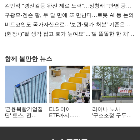
때리기
김민석 "경선갈등 완전 제로 노력"…정청래 "반명 공세
사과부터"
구광모-젠슨 황, 두 달 만에 또 만난다…로봇·AI 등 논의
비트코인도 국가자산으로…'보관·평가·처분' 기준은
숙제
(현장+)"팔 생각 접고 호가 높여요"…'덜 똘똘한 한 채'
20억 키맞추기
함께 볼만한 뉴스
'금융복합기업집
ELS 이어
라이나 노사
단' 토스, 전
ETF까지…
'구조조정 구두
계열사 내부통제
고위험상품 판매
합의안' 도출
표준화
제동 걸린 은행