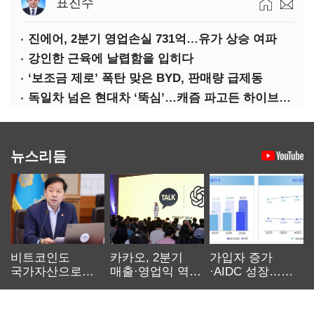
표진수
진에어, 2분기 영업손실 731억…유가 상승 여파
강인한 근육에 날렵함을 입히다
‘보조금 제로’ 폭탄 맞은 BYD, 판매량 급제동
독일차 넘은 현대차 ‘뚝심’…캐즘 파고든 하이브리드 역전극
뉴스리듬
비트코인도
카카오, 2분기
가입자 증가
국가자산으로…'
매출·영업익 역대
·AIDC 성장…
보관·평가·처분'
최대…에이전트
SKT 2분기 성장
기준은 숙제
AI 수익화 관건
본궤도