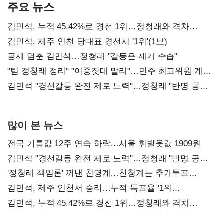
주요 뉴스
김민석, 누적 45.42%로 경선 1위…정청래와 격차
0.86%p(2보)
김민석, 제주·인천 당대표 경선서 '1위'(1보)
공세 멈춘 김민석…정청래 "갈등은 제가 수습"
"팀 정청래 정리" "이중잣대 말라"…민주 최고위원 계파
다툼 격화
김민석 "경선갈등 완전 제로 노력"…정청래 "반명 공세
사과부터"
많이 본 뉴스
전국 기름값 12주 연속 하락…서울 휘발윳값 1909원
김민석 "경선갈등 완전 제로 노력"…정청래 "반명 공세
사과부터"
'정청래 책임론' 꺼낸 친명계…친청계는 추가투표
때리기
김민석, 제주·인천서 승리…누적 득표율 '1위
탈환'(종합)
김민석, 누적 45.42%로 경선 1위…정청래와 격차
0.86%p(2보)