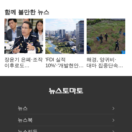
함께 볼만한 뉴스
장윤기 은폐·조작
'FDI 실적
해경, 양귀비·
이후로도
10%'·'개발현안
대마 집중단속…
정보유출·
산적'…
4개월 동안
내부비위…경찰
인천경제청장
249명 검거
신뢰는 어디에
구원투수 찾기
뉴스
뉴스북
뉴스리듬