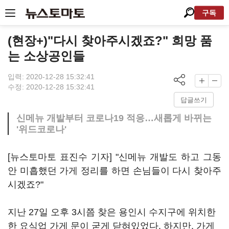
구독
(현장+)"다시 찾아주시겠죠?" 희망 품
는 소상공인들
입력: 2020-12-28 15:32:41
수정: 2020-12-28 15:32:41
답글쓰기
신메뉴 개발부터 코로나19 적응…새롭게 바뀌는
'위드코로나'
[뉴스토마토 표진수 기자] "신메뉴 개발도 하고 그동
안 미흡했던 가게 정리를 하면 손님들이 다시 찾아주
시겠죠?"
지난 27일 오후 3시쯤 찾은 용인시 수지구에 위치한
한 요식업 가게 문이 굳게 닫혀있었다. 하지만, 가게