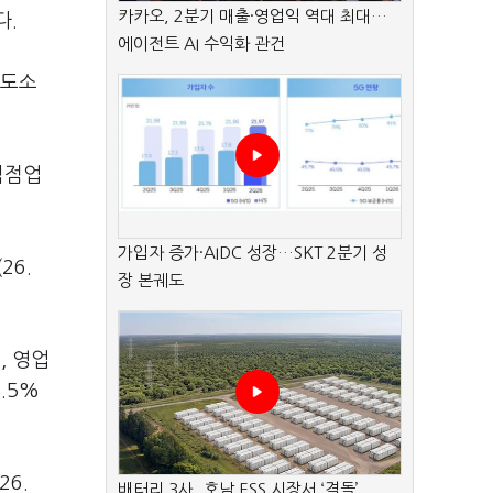
카카오, 2분기 매출·영업익 역대 최대…
다.
에이전트 AI 수익화 관건
 도소
식점업
가입자 증가·AIDC 성장…SKT 2분기 성
26.
장 본궤도
, 영업
.5%
26.
배터리 3사, 호남 ESS 시장서 ‘격돌’