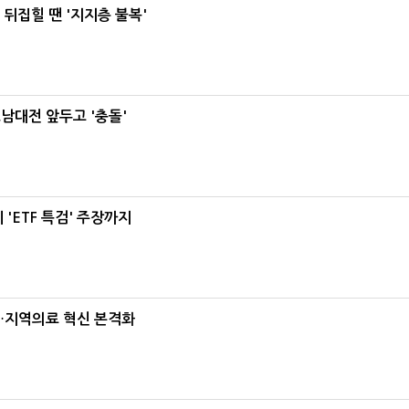
뒤집힐 땐 '지지층 불복'
호남대전 앞두고 '충돌'
'ETF 특검' 주장까지
…지역의료 혁신 본격화