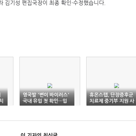
라 김기성 편집국장이 최종 확인·수정했습니다.
러
영국발 '변이 바이러스'
휴온스랩, 단장증후군
치
국내 유입 첫 확인…입
치료제 중기부 지원 사
국 가족서 발견
업 선정
이 기자의 최신글