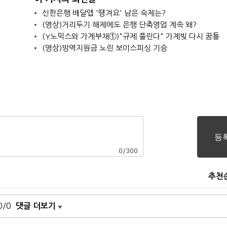
신한은행 배달앱 '땡겨요' 남은 숙제는?
(영상)거리두기 해제에도 은행 단축영업 계속 왜?
(Y노믹스와 가계부채①)"규제 풀린다" 가계빚 다시 꿈틀
(영상)방역지원금 노린 보이스피싱 기승
0
/
300
추천
0/0
댓글 더보기