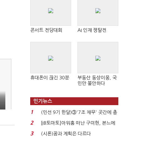
콘서트 전당대회
AI 인재 쟁탈전
휴대폰이 끊긴 30분
부동산 동상이몽, 국
민만 불안하다
인기뉴스
1
(민선 9기 한달)③'7조 채무' 곳간에 충
격…추미애, 20년...
2
[IB토마토]아워홈 떠난 구미현, 본느에
340억 베팅…가...
3
(시론)꿈과 계획은 다르다