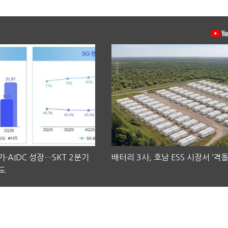
·AIDC 성장…SKT 2분기
배터리 3사, 호남 ESS 시장서 ‘격돌
도