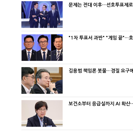
문제는 전대 이후…선호투표제로 
"1차 투표서 과반" "게임 끝"…
김용범 책임론 봇물…경질 요구에 
보건소부터 응급실까지 AI 확산