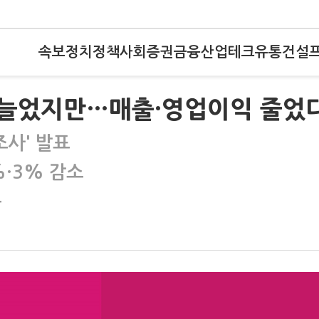
속보
정치
정책
사회
증권
금융
산업
테크
유통
건설
 늘었지만…매출·영업이익 줄었
조사' 발표
%·3% 감소
용