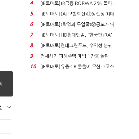
4
[IB토마토]JB금융 RORWA 2% 돌파…
실적 견인은 은행 ...
5
[IB토마토](AI 보험혁신)①생산성 최대
80% 개선…현실...
6
[IB토마토](락업의 두얼굴)②공모가 뛰
자 첫날 매도…FI ...
7
[IB토마토]HD현대엔솔, '한국판 IRA'
수혜 부상…세액공...
8
[IB토마토]현대그린푸드, 수익성 본궤
도…실적 개선에 ...
9
전세사기 피해주택 매입 1만호 돌파…
누적 피해자 4만2...
10
[IB토마토]유증·CB 줄줄이 무산…코스
닥 벌점 급증에 ...
순