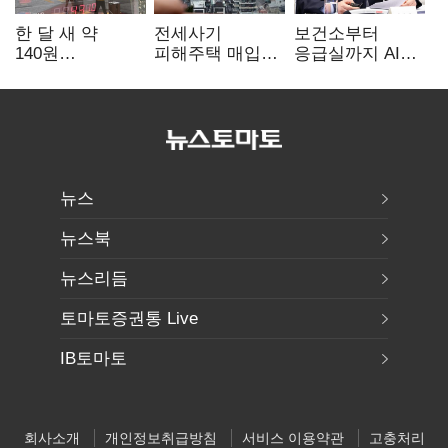
한 달 새 약
전세사기
보건소부터
140원
피해주택 매입
응급실까지 AI
급락…'역대급
1만호 돌파…
확산…지역의료
엔저'에 원화
누적 피해자
혁신 본격화
변곡점
4만278명
뉴스
뉴스북
뉴스리듬
토마토증권통 Live
IB토마토
회사소개
개인정보취급방침
서비스 이용약관
고충처리