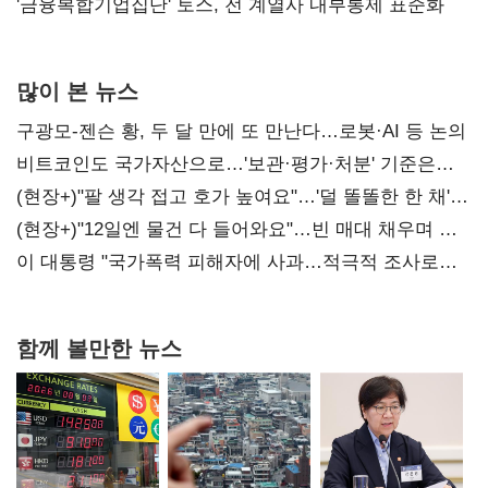
'금융복합기업집단' 토스, 전 계열사 내부통제 표준화
많이 본 뉴스
구광모-젠슨 황, 두 달 만에 또 만난다…로봇·AI 등 논의
비트코인도 국가자산으로…'보관·평가·처분' 기준은
숙제
(현장+)"팔 생각 접고 호가 높여요"…'덜 똘똘한 한 채'
20억 키맞추기
(현장+)"12일엔 물건 다 들어와요"…빈 매대 채우며 문
연 홈플러스
이 대통령 "국가폭력 피해자에 사과…적극적 조사로
진실 밝혀야"
함께 볼만한 뉴스