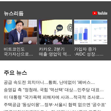
뉴스리듬
비트코인도
카카오, 2분기
가입자 증가
국가자산으로…'
매출·영업익 역대
·AIDC 성장…
보관·평가·처분'
최대…에이전트
SKT 2분기 성장
기준은 숙제
AI 수익화 관건
본궤도
주요 뉴스
공급 속도전 외치더니…황희, 난데없이 '폐버스
리모델링' 제안
송영길 측 "정청래, 국힘 '역선택' 대상…민주당 대표로
총선 지휘 못해"
이 대통령 "국가폭력 피해자에 사과…적극적 조사로
진실 밝혀야"
주택공급 '동상이몽'…정부·서울시 협력 없으면 '공수표'