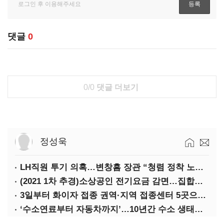
댓글
0
0/0
댓글 더보기
정성욱
LH직원 투기 의혹…변창흠 장관 “청렴 정착 노력해야”
(2021 1차 추경)소상공인 전기요금 감면…집합금지·제한 115만호 대상
3일부터 화이자 접종 권역·지역 접종센터 5곳으로 확대
‘수소연료부터 자동차까지’…10년간 수소 생태계 구축 42조 투자