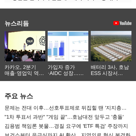
뉴스리듬
카카오, 2분기
가입자 증가
배터리 3사, 호남
매출·영업익 역대
·AIDC 성장…
ESS 시장서
최대…에이전트
SKT 2분기 성장
‘격돌’
AI 수익화 관건
본궤도
주요 뉴스
문제는 전대 이후…선호투표제로 뒤집힐 땐 '지지층
불복'
"1차 투표서 과반" "게임 끝"…호남대전 앞두고 '충돌'
김용범 책임론 봇물…경질 요구에 'ETF 특검' 주장까지
보건소부터 응급실까지 AI 확산…지역의료 혁신 본격화