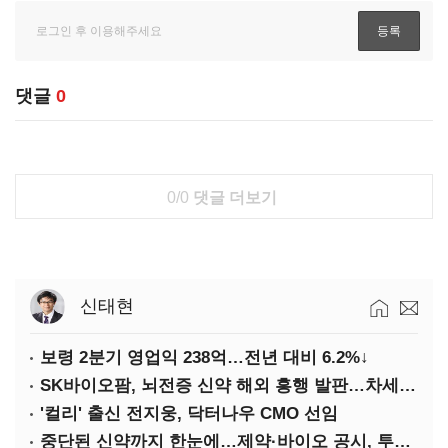
댓글
0
0/0
댓글 더보기
신태현
보령 2분기 영업익 238억…전년 대비 6.2%↓
SK바이오팜, 뇌전증 신약 해외 흥행 발판…차세대 신약 개발 속도
'컬리' 출신 전지웅, 닥터나우 CMO 선임
중단된 신약까지 한눈에…제약·바이오 공시, 투명해진다