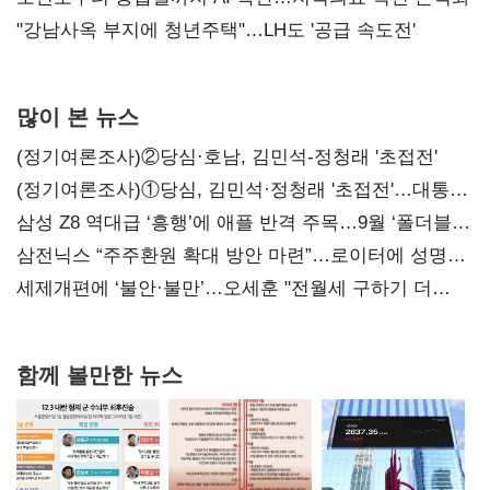
"강남사옥 부지에 청년주택"…LH도 '공급 속도전'
많이 본 뉴스
(정기여론조사)②당심·호남, 김민석-정청래 '초접전'
(정기여론조사)①당심, 김민석·정청래 '초접전'…대통령
지지도 '50% 아래로'(종합)
삼성 Z8 역대급 ‘흥행’에 애플 반격 주목…9월 ‘폴더블
대전’
삼전닉스 “주주환원 확대 방안 마련”…로이터에 성명
보내
세제개편에 ‘불안·불만’…오세훈 "전월세 구하기 더
힘들어질 것"
함께 볼만한 뉴스