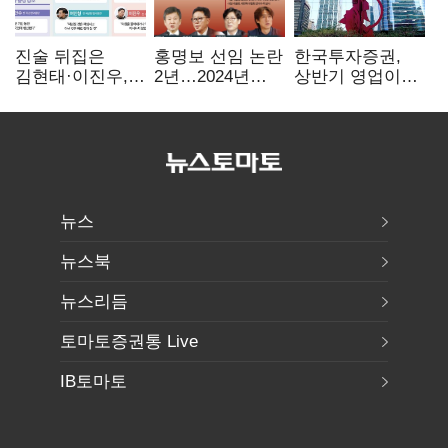
진술 뒤집은
홍명보 선임 논란
한국투자증권,
김현태·이진우,
2년…2024년
상반기 영업이익
박안수는 "국가에
파동부터 소환·
2조1701억 원…
헌신"…법정서
압색까지
전년비 89.1%↑
드러난 군
수뇌부의 민낯
뉴스
뉴스북
뉴스리듬
토마토증권통 Live
IB토마토