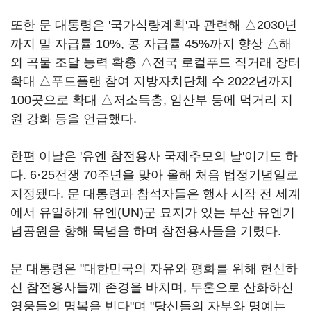
또한 문 대통령은 '국가식량계획'과 관련해 △2030년
까지 밀 자급률 10%, 콩 자급률 45%까지 향상 △해
외 곡물 조달 능력 확충 △전국 로컬푸드 직거래 장터
확대 △푸드플랜 참여 지방자치단체 수 2022년까지
100곳으로 확대 △저소득층, 임산부 등에 먹거리 지
원 강화 등을 언급했다.
한편 이날은 '유엔 참전용사 국제추모의 날'이기도 하
다. 6·25전쟁 70주년을 맞아 올해 처음 법정기념일로
지정됐다. 문 대통령과 참석자들은 행사 시작 전 세계
에서 유일하게 유엔(UN)군 묘지가 있는 부산 유엔기
념공원을 향해 묵념을 하며 참전용사들을 기렸다.
문 대통령은 "대한민국의 자유와 평화를 위해 헌신하
신 참전용사들께 존경을 바치며, 투혼으로 산화하신
영웅들의 명복을 빈다"며 "당신들의 자부와 명예는