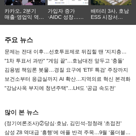
카카오, 2분기
가입자 증가
배터리 3사, 호남
매출·영업익 역대
·AIDC 성장…
ESS 시장서
최대…에이전트
SKT 2분기 성장
‘격돌’
AI 수익화 관건
본궤도
주요 뉴스
문제는 전대 이후…선호투표제로 뒤집힐 땐 '지지층
불복'
"1차 투표서 과반" "게임 끝"…호남대전 앞두고 '충돌'
김용범 책임론 봇물…경질 요구에 'ETF 특검' 주장까지
보건소부터 응급실까지 AI 확산…지역의료 혁신 본격화
"강남사옥 부지에 청년주택"…LH도 '공급 속도전'
많이 본 뉴스
(정기여론조사)②당심·호남, 김민석-정청래 '초접전'
삼성 Z8 역대급 ‘흥행’에 애플 반격 주목…9월 ‘폴더블