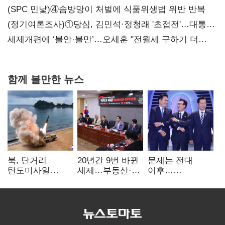
대전’
(SPC 민낯)④솜방망이 처벌에 식품위생법 위반 반복
(정기여론조사)①당심, 김민석·정청래 '초접전'…대통령
지지도 '50% 아래로'(종합)
세제개편에 ‘불안·불만’…오세훈 "전월세 구하기 더
힘들어질 것"
함께 볼만한 뉴스
북, 단거리
20년간 9번 바뀐
문제는 전대
탄도미사일
세제…부동산·
이후…
발사…안보실
상속세만
선호투표제로
"즉각 중단 촉구"
건드렸다
뒤집힐 땐
'지지층 불복'