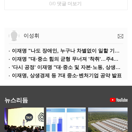
0/0
댓글 더보기
이성휘
이재명 "나도 장애인, 누구나 차별없이 일할 기회 중요"
이재명 "대·중소 힘의 균형 무너져 '착취'…주4일제, 가야할 길"
'다시 공정' 이재명 "대·중소 및 자본·노동, 상생하는 공정한 성장"
이재명, 상생경제 등 7대 중소·벤처기업 공약 발표
뉴스리듬