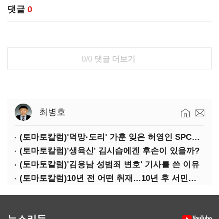
댓글
0
0/0
댓글 더보기
최병호
(토마토칼럼)'덕망·도리' 가훈 잊은 허영인 SPC그룹 회장
(토마토칼럼)'생육신' 김시습에겐 후손이 있을까?
(토마토칼럼)'김용남 성범죄 변호' 기사를 쓴 이유
(토마토칼럼)10년 전 어떤 취재…10년 후 서민석·박상용
뉴스리듬