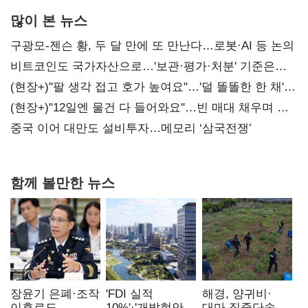
많이 본 뉴스
구광모-젠슨 황, 두 달 만에 또 만난다…로봇·AI 등 논의
비트코인도 국가자산으로…'보관·평가·처분' 기준은
숙제
(현장+)"팔 생각 접고 호가 높여요"…'덜 똘똘한 한 채'
20억 키맞추기
(현장+)"12일엔 물건 다 들어와요"…빈 매대 채우며 문
연 홈플러스
중국 이어 대만도 설비투자…메모리 ‘삼국전쟁’
함께 볼만한 뉴스
장윤기 은폐·조작
'FDI 실적
해경, 양귀비·
이후로도
10%'·'개발현안
대마 집중단속…