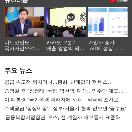
비트코인도
카카오, 2분기
가입자 증가
국가자산으로…'
매출·영업익 역대
·AIDC 성장…
보관·평가·처분'
최대…에이전트
SKT 2분기 성장
기준은 숙제
AI 수익화 관건
본궤도
주요 뉴스
공급 속도전 외치더니…황희, 난데없이 '폐버스
리모델링' 제안
송영길 측 "정청래, 국힘 '역선택' 대상…민주당 대표로
총선 지휘 못해"
이 대통령 "국가폭력 피해자에 사과…적극적 조사로
진실 밝혀야"
주택공급 '동상이몽'…정부·서울시 협력 없으면 '공수표'
'금융복합기업집단' 토스, 전 계열사 내부통제 표준화