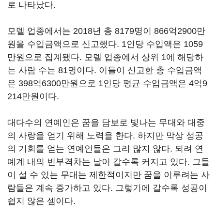
로 나타났다
.
모델 업종에서는
2018
년 총
8179
명이
866
억
2900
만
원을 수입금액으로 신고했다
. 1
인당 수입액은
1059
만원으로 집계됐다
.
모델 업종에서 상위
1
에 해당하
는 사람 수는
81
명이다
.
이들이 신고한 총 수입금액
은
398
억
6300
만원으로
1
인당 평균 수입금액은
4
억
9
214
만원이다
.
대다수의 연예인은 꿈을 담보로 빛나는 무대와 대중
의 사랑을 얻기 위해 노력을 한다
.
하지만 막상 성공
의 기회를 얻는 연예인들은 그리 많지 않다
.
되려 연
예계 내의 빈부격차는 날이 갈수록 커지고 있다
.
그들
이 설 수 있는 무대는 제한적이지만 꿈을 이루려는 사
람들은 계속 증가하고 있다
.
그렇기에 갈수록 성공이
쉽지 않은 셈이다
.