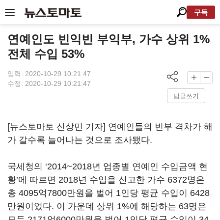
구독
연예인도 빈익빈 부익부, 가수 상위 1%
전체 수입 53%
입력: 2020-10-29 10:21:47
수정: 2020-10-29 10:21:47
답글쓰기
[뉴스토마토 신상민 기자] 연예인들의 빈부 격차가 해
가 갈수록 늘어나는 것으로 조사됐다
.
국세청의
‘2014~2018
년 업종별 연예인 수입금액 현
황
’
에 따르면
2018
년 수입을 신고한 가수
6372
명은
총
4095
억
7800
만원을 벌어
1
인당 평균 수입이
6428
만원이었다
.
이 가운데 상위
1%
에 해당하는
63
명은
모두
2171
억
6000
만원을 벌어
1
인당 평균 수입이
34