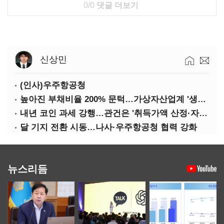
0/0
댓글 더보기
신상민
(인사)우주항공청
높아진 부채비율 200% 문턱…가상자산업계 '생존 시험대'
내년 코인 과세 강행…관건은 '취득가액 산정·자산 이동'
달 기지 전환 시동…나사·우주항공청 협력 강화
뉴스리듬