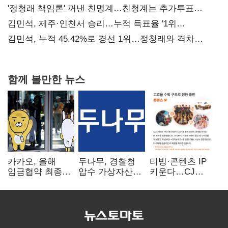
사과부터"
'정청래 책임론' 꺼낸 친명계…친청계는 추가투표
때리기
김민석, 제주·인천서 승리…누적 득표율 '1위
탈환'(종합)
김민석, 누적 45.42%로 경선 1위…정청래와 격차
0.86%p(2보)
함께 볼만한 뉴스
카카오, 올해
두나무, 경찰청
티빙·콘텐츠 IP
임금협약 최종
압수 가상자산
키운다…CJ
타결…연봉 6.3%
보관 맡는다…
ENM, 하반기
인상·격려금
커스터디 사업
글로벌 확장 가속
300만원
최종 낙찰