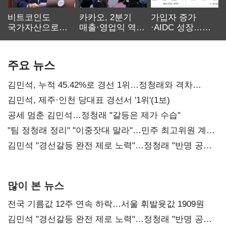
비트코인도
카카오, 2분기
가입자 증가
국가자산으로…'
매출·영업익 역대
·AIDC 성장…
보관·평가·처분'
최대…에이전트
SKT 2분기 성장
기준은 숙제
AI 수익화 관건
본궤도
주요 뉴스
김민석, 누적 45.42%로 경선 1위…정청래와 격차
0.86%p(2보)
김민석, 제주·인천 당대표 경선서 '1위'(1보)
공세 멈춘 김민석…정청래 "갈등은 제가 수습"
"팀 정청래 정리" "이중잣대 말라"…민주 최고위원 계파
다툼 격화
김민석 "경선갈등 완전 제로 노력"…정청래 "반명 공세
사과부터"
많이 본 뉴스
전국 기름값 12주 연속 하락…서울 휘발윳값 1909원
김민석 "경선갈등 완전 제로 노력"…정청래 "반명 공세