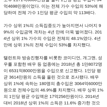
억
4698
만원이었다
.
이는 전체 가수 수입의
53%
에 해
당하며 전체 가수
1
인당 평균 수입의 약
113
배다
.
가수 상위
1%
의 소득집중도가 높아지면서 나머지
9
9%
의 수입금액 격차는
4
년 만에 더욱 벌어졌다
. 201
4
년 상위
1%
가수의 수입은 전체의
48.1%
였다
. 4
년
만에 상위
1%
의 전체 수입이
53%
를 차지했다
.
탤런트와 방송진행자를 비롯한 코미디언
,
개그맨
,
성
우를 포함한 배우 등 업종에는
2018
년 총
1
만
8072
명
이
6531
억
8000
만원을 수입으로 신고했다
. 1
인당 평
균
3614
만원의 소득을 올린 것으로 조사됐다
.
배우
상위
1%
에 속하는
180
명의 총수입은
3064
억
6000
만
원으로 전체수입의
46.9%
를 차지했다
.
배우 상위
1%
의
1
인당 평균 수입액은
17
억
256
만원이다
. 2014
년
대비
2018
년 상위
1%
의 소득은
11.6%
증가한 것으