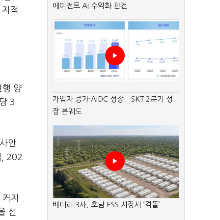
에이전트 AI 수익화 관건
 지적
현행 양
가입자 증가·AIDC 성장…SKT 2분기 성
당 3
장 본궤도
 사안
 202
 커지
배터리 3사, 호남 ESS 시장서 ‘격돌’
을 선