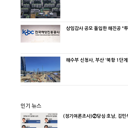
상임감사 공모 돌입한 해진공 "투
해수부 신청사, 부산 '북항 1단계
인기 뉴스
(정기여론조사)②당심·호남, 김민석