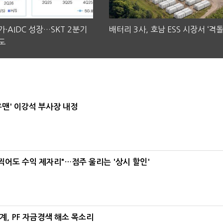
·AIDC 성장…SKT 2분기
배터리 3사, 호남 ESS 시장서 ‘격돌
도
우맨' 이강석 부사장 내정
 찍어도 수익 제자리"…점주 울리는 '상시 할인'
, PF 자금경색 해소 목소리