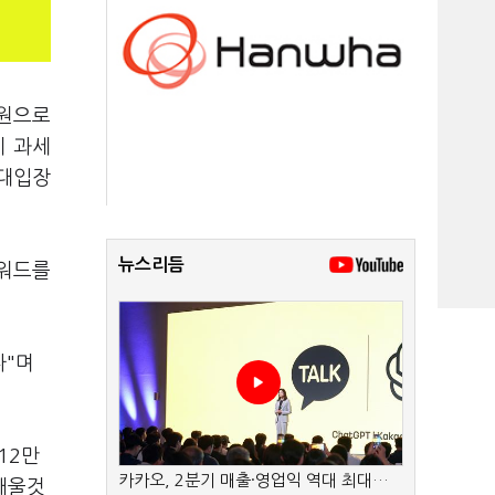
억원으로
이 과세
반대입장
뉴스리듬
키워드를
다"며
12만
카카오, 2분기 매출·영업익 역대 최대…
채울것