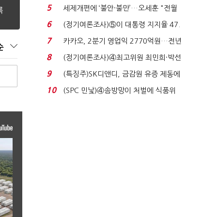
목…9월 ‘폴...
5
세제개편에 ‘불안·불만’…오세훈 "전월
세 구하기 더 ...
6
(정기여론조사)⑤이 대통령 지지율 47.
7%…일주일 만에 ...
7
카카오, 2분기 영업익 2770억원…전년
순
비 36% 증가...
8
(정기여론조사)④최고위원 최민희·박선
원 '양강'…서미...
9
(특징주)SK디앤디, 금감원 유증 제동에
장 초반 상한가...
10
(SPC 민낯)④솜방망이 처벌에 식품위
생법 위반 반복...