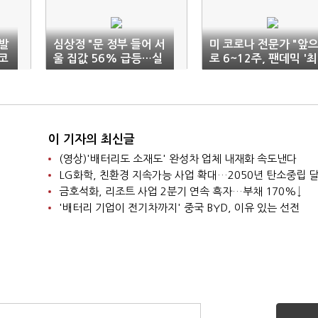
발
심상정 "문 정부 들어 서
미 코로나 전문가 "앞
코
울 집값 56% 급등…실
로 6~12주, 팬데믹 '최
패 인정하라"
대 암흑기' 될것"
이 기자의 최신글
(영상)'배터리도 소재도' 완성차 업체 내재화 속도낸다
LG화학, 친환경 지속가능 사업 확대…2050년 탄소중립 
금호석화, 리조트 사업 2분기 연속 흑자…부채 170%↓
'배터리 기업이 전기차까지' 중국 BYD, 이유 있는 선전