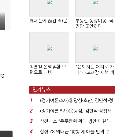
으
휴대폰이 끊긴 30분
부동산 동상이몽, 국
민만 불안하다
여름철 온열질환 보
"은퇴자는 어디로 가
험으로 대비
나"…고려장 세법 비
달성
판 확산
인기뉴스
1
(정기여론조사)②당심·호남, 김민석-정
청래 '초접전'...
2
(정기여론조사)①당심, 김민석·정청래
'초접전'…대통령 ...
3
삼전닉스 “주주환원 확대 방안 마련”…
로이터에 성명...
4
삼성 Z8 역대급 ‘흥행’에 애플 반격 주