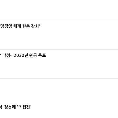
명경영 체계 한층 강화"
' 낙점…2030년 완공 목표
-정청래 '초접전'