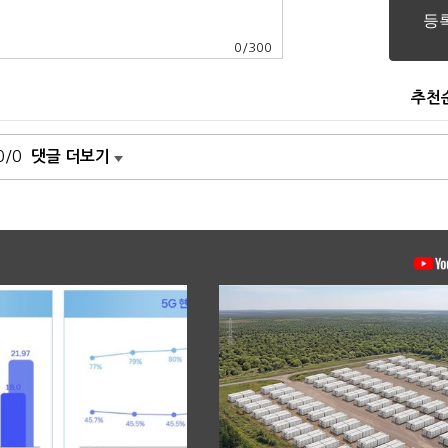
0
/
300
추천
0/0
댓글 더보기