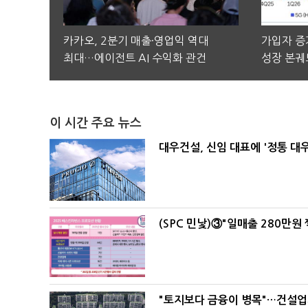
카카오, 2분기 매출·영업익 역대
가입자 증가
최대…에이전트 AI 수익화 관건
성장 본궤
이 시간 주요 뉴스
대우건설, 신임 대표에 '정통 대
(SPC 민낯)③"일매출 280만원
"토지보다 금융이 병목"…건설업계