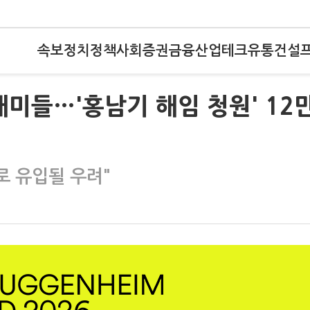
속보
정치
정책
사회
증권
금융
산업
테크
유통
건설
개미들…'홍남기 해임 청원' 12
 유입될 우려"