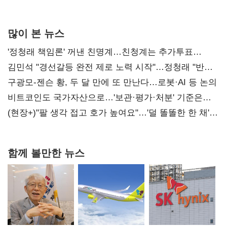
많이 본 뉴스
'정청래 책임론' 꺼낸 친명계…친청계는 추가투표
때리기
김민석 "경선갈등 완전 제로 노력 시작"…정청래 "반명
공세 사과부터 해야"
구광모-젠슨 황, 두 달 만에 또 만난다…로봇·AI 등 논의
비트코인도 국가자산으로…'보관·평가·처분' 기준은
숙제
(현장+)"팔 생각 접고 호가 높여요"…'덜 똘똘한 한 채'
20억 키맞추기
함께 볼만한 뉴스