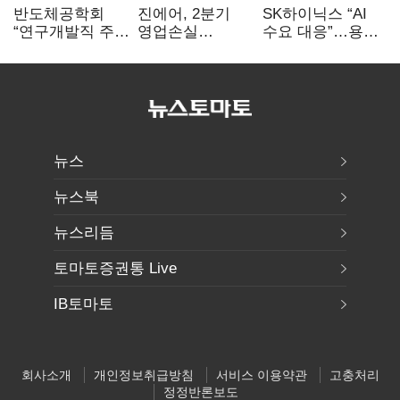
반도체공학회
진에어, 2분기
SK하이닉스 “AI
“연구개발직 주
영업손실
수요 대응”…용인
52시간제
731억…유가
·청주 팹에 54조
개선해야”
상승 여파
투자
뉴스
뉴스북
뉴스리듬
토마토증권통 Live
IB토마토
회사소개
개인정보취급방침
서비스 이용약관
고충처리
정정반론보도