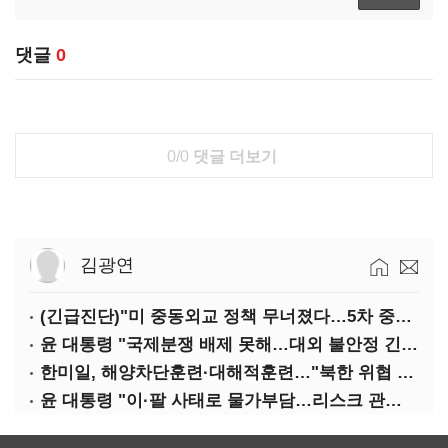
댓글
0
0/0
댓글 더보기
김광연
(긴급진단)"미 중동외교 정책 무너졌다…5차 중동전 가능성은 낮아"
윤 대통령 "국제분쟁 배제 못해…대외 불안정 긴밀대응"
한미일, 해양차단훈련·대해적훈련…"북한 위협 억제"
윤 대통령 "이·팔 사태로 물가부담…리스크 관리 만전 기해야"