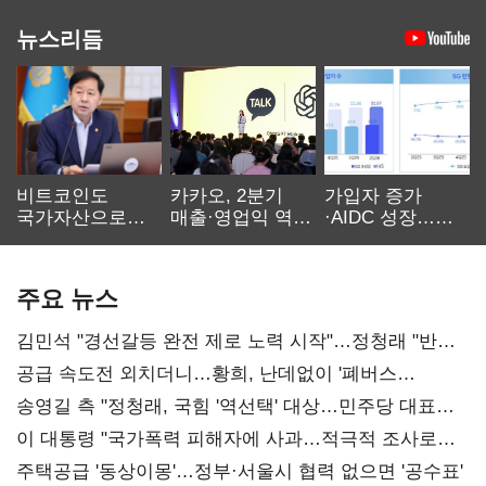
뉴스리듬
비트코인도
카카오, 2분기
가입자 증가
국가자산으로…'
매출·영업익 역대
·AIDC 성장…
보관·평가·처분'
최대…에이전트
SKT 2분기 성장
기준은 숙제
AI 수익화 관건
본궤도
주요 뉴스
김민석 "경선갈등 완전 제로 노력 시작"…정청래 "반명
공세 사과부터 해야"
공급 속도전 외치더니…황희, 난데없이 '폐버스
리모델링' 제안
송영길 측 "정청래, 국힘 '역선택' 대상…민주당 대표로
총선 지휘 못해"
이 대통령 "국가폭력 피해자에 사과…적극적 조사로
진실 밝혀야"
주택공급 '동상이몽'…정부·서울시 협력 없으면 '공수표'