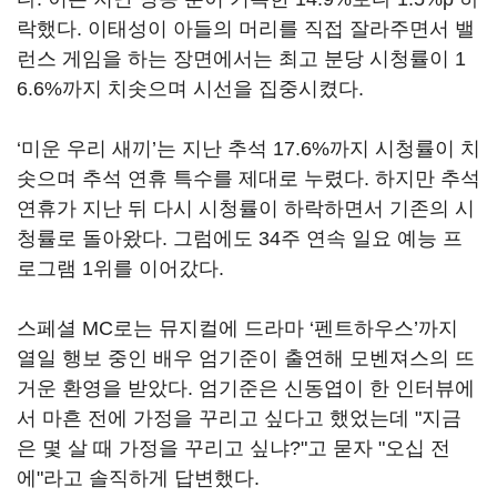
락했다
.
이태성이 아들의 머리를 직접 잘라주면서 밸
런스 게임을 하는 장면에서는 최고 분당 시청률이
1
6.6%
까지 치솟으며 시선을 집중시켰다
.
‘
미운 우리 새끼
’
는 지난 추석
17.6%
까지 시청률이 치
솟으며 추석 연휴 특수를 제대로 누렸다
.
하지만 추석
연휴가 지난 뒤 다시 시청률이 하락하면서 기존의 시
청률로 돌아왔다
.
그럼에도
34
주 연속 일요 예능 프
로그램
1
위를 이어갔다
.
스페셜
MC
로는 뮤지컬에 드라마
‘
펜트하우스
’
까지
열일 행보 중인 배우 엄기준이 출연해 모벤져스의 뜨
거운 환영을 받았다
.
엄기준은 신동엽이 한 인터뷰에
서 마흔 전에 가정을 꾸리고 싶다고 했었는데
"
지금
은 몇 살 때 가정을 꾸리고 싶냐
?"
고 묻자
"
오십 전
에
"
라고 솔직하게 답변했다
.