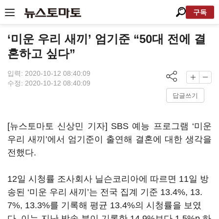
구독
‘미운 우리 새끼’ 엄기준 “50대 전에 결
혼하고 싶다”
입력: 2020-10-12 08:40:09
수정: 2020-10-12 08:40:09
답글쓰기
[뉴스토마토 신상민 기자]
SBS
예능 프로그램
‘
미운
우리 새끼
’
에서 엄기준이 출연해 결혼에 대한 생각을
전했다
.
12
일 시청률 조사회사 닐슨코리아에 따르면
11
일 방
송된
‘
미운 우리 새끼
’
는 전국 집계 기준
13.4%, 13.
7%, 13.3%
를 기록해 평균
13.4%
의 시청률을 보였
다
.
이는 지난 방송 분이 기록한
14.9%
보다
1.5%p
하