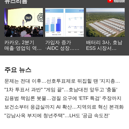
뉴스리듬
카카오, 2분기
가입자 증가
배터리 3사, 호남
매출·영업익 역대
·AIDC 성장…
ESS 시장서
최대…에이전트
SKT 2분기 성장
‘격돌’
AI 수익화 관건
본궤도
주요 뉴스
문제는 전대 이후…선호투표제로 뒤집힐 땐 '지지층
불복'
"1차 투표서 과반" "게임 끝"…호남대전 앞두고 '충돌'
김용범 책임론 봇물…경질 요구에 'ETF 특검' 주장까지
보건소부터 응급실까지 AI 확산…지역의료 혁신 본격화
"강남사옥 부지에 청년주택"…LH도 '공급 속도전'