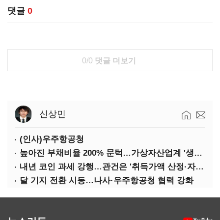
댓글
0
0/0
댓글 더보기
신상민
(인사)우주항공청
높아진 부채비율 200% 문턱…가상자산업계 '생존 시험대'
내년 코인 과세 강행…관건은 '취득가액 산정·자산 이동'
달 기지 전환 시동…나사·우주항공청 협력 강화