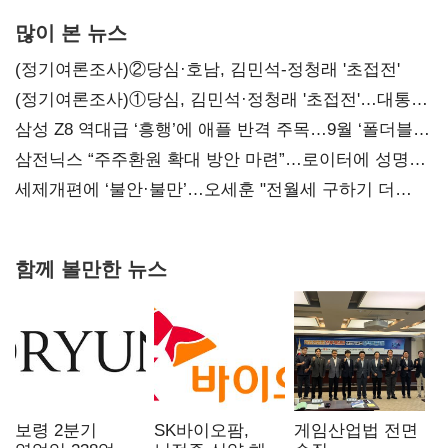
많이 본 뉴스
(정기여론조사)②당심·호남, 김민석-정청래 '초접전'
(정기여론조사)①당심, 김민석·정청래 '초접전'…대통령
지지도 '50% 아래로'(종합)
삼성 Z8 역대급 ‘흥행’에 애플 반격 주목…9월 ‘폴더블
대전’
삼전닉스 “주주환원 확대 방안 마련”…로이터에 성명
보내
세제개편에 ‘불안·불만’…오세훈 "전월세 구하기 더
힘들어질 것"
함께 볼만한 뉴스
보령 2분기
SK바이오팜,
게임산업법 전면