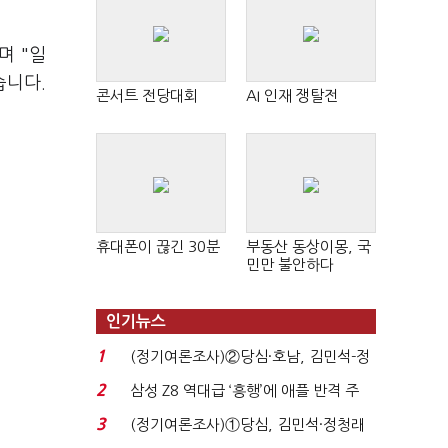
며 "일
습니다.
콘서트 전당대회
AI 인재 쟁탈전
휴대폰이 끊긴 30분
부동산 동상이몽, 국
민만 불안하다
인기뉴스
1
(정기여론조사)②당심·호남, 김민석-정
청래 '초접전'...
2
삼성 Z8 역대급 ‘흥행’에 애플 반격 주
목…9월 ‘폴...
3
(정기여론조사)①당심, 김민석·정청래