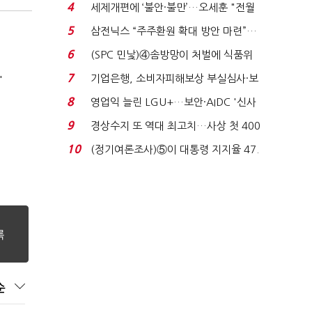
'초접전'…대통령 ...
4
세제개편에 ‘불안·불만’…오세훈 "전월
세 구하기 더 ...
5
삼전닉스 “주주환원 확대 방안 마련”…
로이터에 성명...
6
(SPC 민낯)④솜방망이 처벌에 식품위
생법 위반 반복...
7
기업은행, 소비자피해보상 부실심사·보
'
이스피싱 공시 ...
8
영업익 늘린 LGU+…보안·AIDC '신사
업 드라이브'...
9
경상수지 또 역대 최고치…사상 첫 400
억달러에 '3% 성...
10
(정기여론조사)⑤이 대통령 지지율 47.
7%…일주일 만에 ...
순