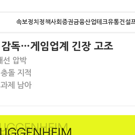
속보
정치
정책
사회
증권
금융
산업
테크
유통
건설
 감독…게임업계 긴장 고조
개선 압박
 충돌 지적
 과제 남아