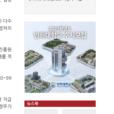
가 다수
사법처리
츠진흥원
제를 적
0~99
당 지급
뉴스북
 경우가