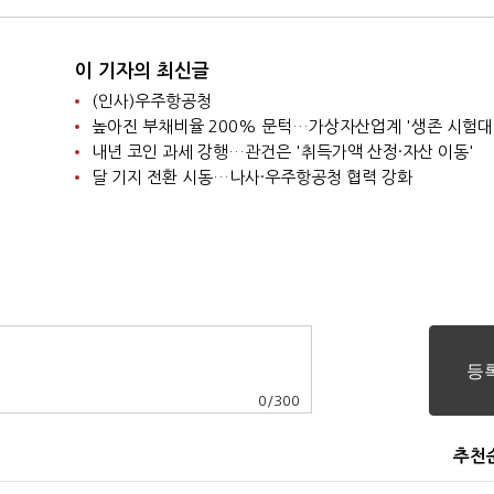
이 기자의 최신글
(인사)우주항공청
높아진 부채비율 200% 문턱…가상자산업계 '생존 시험대
내년 코인 과세 강행…관건은 '취득가액 산정·자산 이동'
달 기지 전환 시동…나사·우주항공청 협력 강화
0
/
300
추천