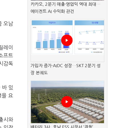
카카오, 2분기 매출·영업익 역대 최대…
에이전트 AI 수익화 관건
금 오남
 릴레이
·소프트
상시감독
가입자 증가·AIDC 성장…SKT 2분기 성
장 본궤도
 바 있
력을 요
 출시와
배터리 3사, 호남 ESS 시장서 ‘격돌’
는 입장