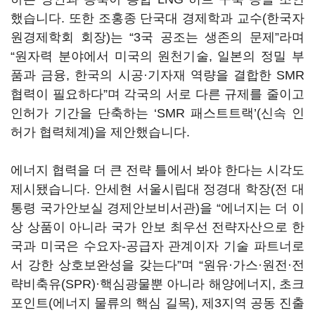
했습니다
.
또한 조홍종 단국대 경제학과 교수
(
한국자
원경제학회 회장
)
는
“3
국 공조는 생존의 문제
”
라며
“
원자력 분야에서 미국의 원천기술
,
일본의 정밀 부
품과 금융
,
한국의 시공·기자재 역량을 결합한
SMR
협력이 필요하다
”
며 각국의 서로 다른 규제를 줄이고
인허가 기간을 단축하는
‘SMR
패스트트랙
’(
신속 인
허가 협력체계
)
을 제안했습니다
.
에너지 협력을 더 큰 전략 틀에서 봐야 한다는 시각도
제시됐습니다
.
안세현 서울시립대 정경대 학장
(
전 대
통령 국가안보실 경제안보비서관
)
을
“
에너지는 더 이
상 상품이 아니라 국가 안보 최우선 전략자산으로 한
국과 미국은 수요자
-
공급자 관계이자 기술 파트너로
서 강한 상호보완성을 갖는다
”
며
“
원유·가스·원전·전
략비축유
(SPR)
·핵심광물뿐 아니라 해양에너지
,
초크
포인트
(
에너지 물류의 핵심 길목
),
제
3
지역 공동 진출