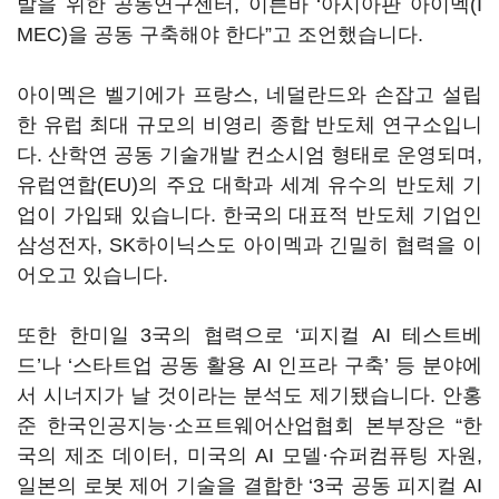
발을 위한 공동연구센터
,
이른바
‘
아시아판 아이멕
(I
MEC)
을 공동 구축해야 한다
”
고 조언했습니다
.
아이멕은 벨기에가 프랑스
,
네덜란드와 손잡고 설립
한 유럽 최대 규모의 비영리 종합 반도체 연구소입니
다
.
산학연 공동 기술개발 컨소시엄 형태로 운영되며
,
유럽연합
(EU)
의 주요 대학과 세계 유수의 반도체 기
업이 가입돼 있습니다
.
한국의 대표적 반도체 기업인
삼성전자
, SK
하이닉스도 아이멕과 긴밀히 협력을 이
어오고 있습니다
.
또한 한미일
3
국의 협력으로
‘
피지컬
AI
테스트베
드
’
나
‘
스타트업 공동 활용
AI
인프라 구축
’
등 분야에
서 시너지가 날 것이라는 분석도 제기됐습니다
. 안
홍
준 한국인공지능·소프트웨어산업협회 본부장은
“
한
국의 제조 데이터
,
미국의
AI
모델·슈퍼컴퓨팅 자원
,
일본의 로봇 제어 기술을 결합한
‘3
국 공동 피지컬
AI