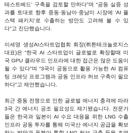
테스트베드
’
구축을 검토할 만하다
”
며
“
공동 실증 성
과를 토대로 향후 중동·동남아·중남미 시장에
‘AI
풀
스택 패키지
’
로 수출하는 방안도 고려해 볼 수 있
다
”
고 진단했습니다
.
이세영 생성
AI
스타트업협회 회장
(
뤼튼테크놀로지스
대표
)
은
“
한국
AI
스타트업이 글로벌로 확장할때 미
국
GPU
클라우드 인프라에 대한 접근은 많은 도움이
될 수 있다
”
며
“3
국이 공동으로 활용 가능한
AI
컴퓨
팅 크레딧 프로그램과 공동 인프라 허브 구축이 필요
하다
”
고 제언했습니다
.
최근 중동 전쟁으로 인한 글로벌 에너지 충격에 따라
3
국 간 에너지 공조 필요성도 제기됐습니다
.
전문가
들은 한국과 일본이
AI
수요 대응을 위한
LNG
수출
인프라 공동 투자를 통해 미국산 에너지 공급을 확보
하는 방안과 동북아 통합
LNG
허브 구축 등을 조언