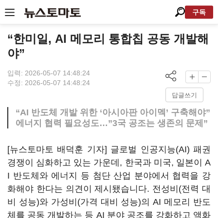
구독
“한미일, AI 메모리 통합칩 공동 개발해
야”
입력: 2026-05-07 14:48:24
수정: 2026-05-07 14:48:24
답글쓰기
“AI 반도체 개발 위한 ‘아시아판 아이멕’ 구축해야”
에너지 협력 필요성도…”3국 공조는 생존의 문제”
[뉴스토마토 배덕훈 기자] 글로벌 인공지능
(AI)
패권
경쟁이 심화하고 있는 가운데
,
한국과 미국
,
일본이
A
I
반도체와 에너지 등 첨단 산업 분야에서 협력을 강
화해야 한다는 의견이 제시됐습니다
.
전성비
(
전력 대
비 성능
)
와 가성비
(
가격 대비 성능
)
의
AI
메모리 반도
체를 공동 개발하는 등
AI
분야 공조를 강화하고 액화