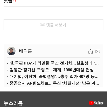
댓글
0
0/0
댓글 더보기
배덕훈
‘한국판 IRA’가 외면한 국산 전기차…실효성에 ‘의문’
김동관·정기선·구형모…재계, 1980년대생 전성시대
대기업, 여전한 ‘족벌경영’…총수 일가 407명 등기임원
중공업서 AI·반도체로…두산 ‘체질개선’ 남은 과제는
뉴스리듬