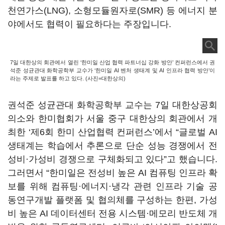
천연가스
(LNG),
소형모듈원자로
(SMR)
등 에너지 분
야에서도 협력이 필요하다는 주장입니다
.
7일 대한상의 회관에서 열린 ‘한미일 산업 협력 파트너십 강화 방안’ 컨퍼런스에서 권
석준 성균관대 화학공학부 교수가 ‘한미일 AI 벤처 생태계 및 AI 인프라 협력 방안’이
라는 주제로 발표를 하고 있다. (사진=대한상의)
권석준 성균관대 화학공학부 교수는
7
일 대한상공회
의소와 한미협회가 서울 중구 대한상의 회관에서 개
최한
‘
제
6
회 한미 산업협력 컨퍼런스
’
에서
“
글로벌
AI
생태계는 학습에서 추론으로 단순 성능 경쟁에서 전
성비·가성비 경쟁으로 구체화되고 있다
”
고 했습니다
.
그러면서
“
한미일은 전성비 높은
AI
컴퓨팅 인프라 확
보를 위해 컴퓨팅·에너지·냉각 관련 인프라 기술 공
동연구개발 플랫폼 및 협의체를 구성하는 한편
,
가성
비 높은
AI
데이터센터 전용 시스템·메모리 반도체 개