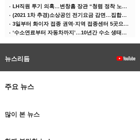
LH직원 투기 의혹…변창흠 장관 “청렴 정착 노력해야”
(2021 1차 추경)소상공인 전기요금 감면…집합금지·제한 115만호 대상
3일부터 화이자 접종 권역·지역 접종센터 5곳으로 확대
‘수소연료부터 자동차까지’…10년간 수소 생태계 구축 42조 투자
뉴스리듬
주요 뉴스
많이 본 뉴스