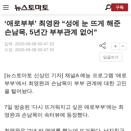
구독
‘애로부부’ 최영완 “성에 눈 뜨게 해준
손남목, 5년간 부부관계 없어”
입력: 2020-09-08 00:47:33
수정: 2020-09-08 00:47:33
답글쓰기
[뉴스토마토 신상민 기자] 채널
A
예능 프로그램
‘
애로
부부
’
에서 최영완과 손남목이 부부 관계에 대한 고민
을 털어놨다
.
7
일 방송된
‘
다시 뜨거워지고 싶은 애로부부
’
에는 최
영완과 손남목이 속터뷰에 등장했다
.
최영완은
“2
년 반 연애를 했는데 뜨거웠다
.
남자친구