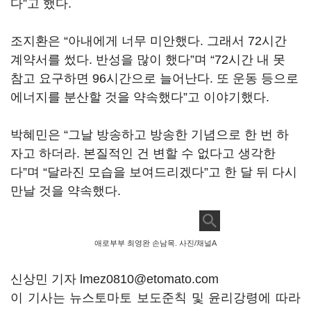
다
”
고 했다
.
조지환은
“
아내에게 너무 미안했다
.
그래서
72
시간
계약서를 썼다
.
반성을 많이 했다
”
며
“72
시간 내 못
참고 요구하면
96
시간으로 늘어난다
.
또 운동 등으로
에너지를 분산할 것을 약속했다
”
고 이야기했다
.
박혜민은
“
그날 방송하고 방송한 기념으로 한 번 하
자고 하더라
.
본질적인 건 변할 수 없다고 생각한
다
”
며
“
달라진 모습을 보여드리겠다
”
고 한 달 뒤 다시
만날 것을 약속했다
.
애로부부 최영완 손남목. 사진/채널A
신상민 기자 lmez0810@etomato.com
이 기사는 뉴스토마토 보도준칙 및 윤리강령에 따라