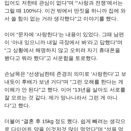
입어도 저한테 관심이 없다
”
며
“’
사랑과 전쟁
’
에서는
그럴 때
100%
다
.
이건 밖에서 딴짓을 하니까 집에 와
서 쓸 힘이 없는 거라 생각했다
”
고 이야기를 했다
.
이어
“
문자에
‘
사랑한다
’
는 내용이 있었다
.
그때 남편
이
‘
아내 있으니까 내일 극장에서 봐
’
라고 답했다
”
며
“
그 상황에서 해명하지 않고 오히려 자기 휴대폰을
봤다고 뭐라 했다
”
고 서운함을 토로했다
.
손남목은
“
선생님한테 존경의 의미로
‘
사랑한다
’
고 보
내듯이 후배가 보낸 거다
”
며
“
그런 오해를 한다는 게
이해가 안 된다
”
고 했다
.
이어
“13
년을 살아도 서로를
잘 모르는 것 같다
.
제가 망나니라서 그런 게 아니
다
”
고 했다
.
더불어
“
결혼 후
15kg
정도 쪘다
.
쉽게 빼려는 생각으
로 다이어트 약을 이것저것 많이 먹었다
”
며
“
성욕 억