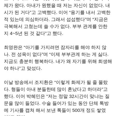
제가 왔다
.
아내가 원했을 때 저는 자신이 없었다
.
내
시가 된 거다
”
고 고백했다
.
이어
“
용기를 내서 고백한
적 있는데 의심하더라
.
그래서 섭섭했다
”
며
“
지금은
극복해서 고쳤는데 쓸 수가 없다
.
부부 관계를 안한
지
4~5
년 된 것 같다
”
고 했다
.
최영완은
“
아기를 가지려면 잠자리를 해야 하지 않
나
.
전 성욕이 없다
”
며
“
이제 부부관계 하는 게 싫다
.
지금도 충분히 행복하다
.
내가 왜 자기를 위해 희생해
야 하나
”
고 맞섰다
.
이날 방송에서 조지환은
“
이렇게 화제가 될 줄 몰랐
다
.
형들이 아내 분들한테 많이 혼났다고 하더라
”
고
했다
.
이어 박혜민은
“
저는 정말
32
시간이 맞냐는 질
문을 많이 들었다
.
수술 들어가 있는 동안 단체 톡방
에 기사를 캡쳐 해서 보낸 톡들이
500
개 정도 쌓였