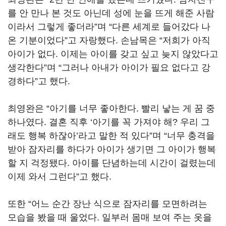
를 안 만나 본 것도 아닌데 성에 눈을 뜨게 해준 사람
이라서 그렇게 좋더라
”
며
“
다른 세계로 들어갔다 나
온 기분이었다
”
고 자랑했다
.
손남목은
“
저희가 아직
아이가 없다
.
이제는 아이를 갖고 싶고 늦지 않았다고
생각한다
”
며
“
그러나 아내가 아이가 필요 없다고 강
경하다
”
고 했다
.
최영완은
“
아기를 너무 좋아한다
.
빨리 낳는 게 꿈 중
하나였다
.
결혼 직후
‘
아기를 꼭 가져야 해
?
우리 그
래도 행복 하잖아
’
라고 말한 적 있다
”
며
“
너무 충격을
받아 잠자리를 하다가 아이가 생기면 그 아이가 행복
할 지 걱정됐다
.
아이를 단념하는데 시간이 걸렸는데
이제 와서 그런다
”
고 했다
.
또한
“
어느 순간 장난 식으로 잠자리를 모면하려는
모습을 봤을 때 울었다
.
일부러 몸매 보여 주는 옷을