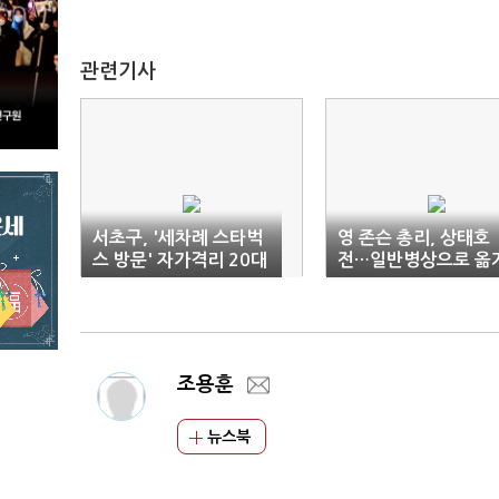
관련기사
서초구, '세차례 스타벅
영 존슨 총리, 상태호
스 방문' 자가격리 20대
전…일반병상으로 옮
고발
조용훈
뉴스북