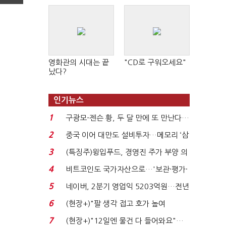
영화관의 시대는 끝
"CD로 구워오세요"
났다?
인기뉴스
1
구광모-젠슨 황, 두 달 만에 또 만난다…
로봇·AI 등 논...
2
중국 이어 대만도 설비투자…메모리 ‘삼
국전쟁’
3
(특징주)윙입푸드, 경영진 주가 부양 의
지에 상한가...
4
비트코인도 국가자산으로…'보관·평가·
처분' 기준은 ...
5
네이버, 2분기 영업익 5203억원…전년
비 0.2% 감소...
6
(현장+)"팔 생각 접고 호가 높여
요"…'덜 똘똘한 한 채' 20...
7
(현장+)"12일엔 물건 다 들어와요"…