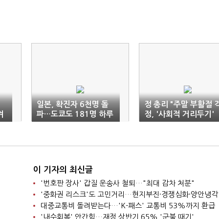
일본, 확진자 6천명 돌
정 총리 "주말 부활절 
겨
파…도쿄도 181명 하루
정, '사회적 거리두기'
최대
지속해달라"
이 기자의 최신글
'번호판 장사' 갑질 운송사 철퇴…"최대 감차 처분"
'중화권 리스크'도 고민거리…현지부진·경쟁심화·양안냉각
대중교통비 돌려받는다…'K-패스' 교통비 53%까지 환급
'내수회복' 안간힘…재정 상반기 65% '군불 때기'