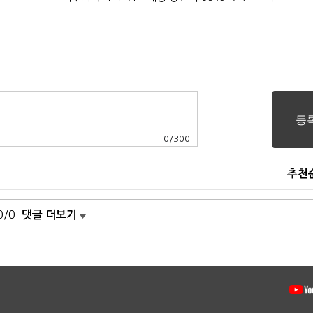
0
/
300
추천
0/0
댓글 더보기