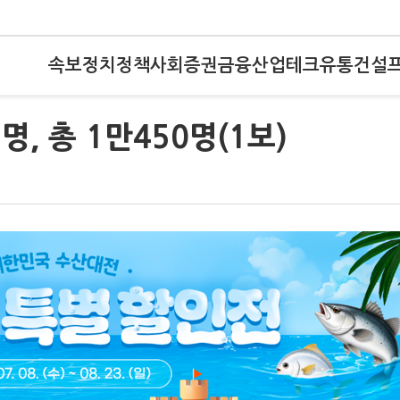
속보
정치
정책
사회
증권
금융
산업
테크
유통
건설
명, 총 1만450명(1보)