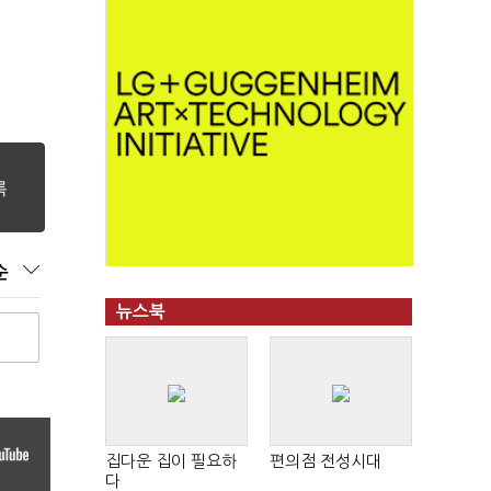
순
뉴스북
집다운 집이 필요하
편의점 전성시대
다